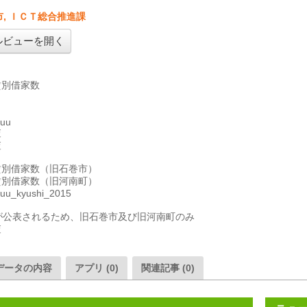
, ＩＣＴ総合推進課
ルビューを開く
別借家数

uu





別借家数（旧石巻市）

別借家数（旧河南町）

uu_kyushi_2015

が公表されるため、旧石巻市及び旧河南町のみ

査
データの内容
アプリ (0)
関連記事 (0)