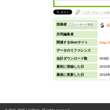
このデータセットをWe
投稿者
メッセージ送信
石
共同編集者
関連するWebサイト
http:/
データのリファレンス
合計ダウンロード数
459回
最初に登録した日
2015
最後に更新した日
2018