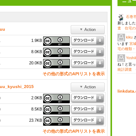
ニュ
石巻市
新しまし
査 住宅の
suu
Action
kiku
1.9KB
1
います
宮
宅の種類・
8.0KB
1
Yoshi
20.0KB
1
ね！と言
統計調査 
その他の形式のAPIリストを表示
uu_kyushi_2015
Action
linkda
2.0KB
0
8.5KB
0
23.7KB
0
その他の形式のAPIリストを表示