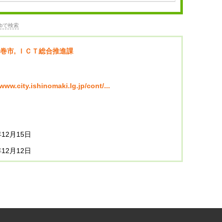
bで検索
巻市, ＩＣＴ総合推進課
/www.city.ishinomaki.lg.jp/cont/...
年12月15日
年12月12日