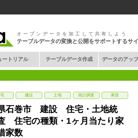
オープンデータを加工して共有しよう
テーブルデータの変換と公開をサポートするサ
ュートリアル
テーブルデータ作成
データのアッ
住宅
建設
土地
統計調査
家賃
県石巻市 建設 住宅・土地統
査 住宅の種類・1ヶ月当たり家
借家数