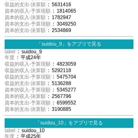
収益的支出-決算額
: 5631416
資本的収入-予算現額
: 1814065
資本的収入-決算額
: 1782947
資本的支出-予算現額
: 3049250
資本的支出-決算額
: 2534869
「suidou_9」をアプリで見る
label
: suidou_9
年度
: 平成24年
収益的収入-予算現額
: 4823059
収益的収入-決算額
: 5292118
収益的支出-予算現額
: 5475704
収益的支出-決算額
: 5136288
資本的収入-予算現額
: 5345277
資本的収入-決算額
: 2567796
資本的支出-予算現額
: 6599552
資本的支出-決算額
: 3190885
「suidou_10」をアプリで見る
label
: suidou_10
年度
: 平成25年