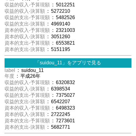
収益的収入-予算現額
: 5012251
収益的収入-決算額
: 5272210
収益的支出-予算現額
: 5482526
収益的支出-決算額
: 4969140
資本的収入-予算現額
: 2321003
資本的収入-決算額
: 3051260
資本的支出-予算現額
: 6553821
資本的支出-決算額
: 5151195
「suidou_11」をアプリで見る
label
: suidou_11
年度
: 平成26年
収益的収入-予算現額
: 6320832
収益的収入-決算額
: 6398534
収益的支出-予算現額
: 7375027
収益的支出-決算額
: 6542207
資本的収入-予算現額
: 6498323
資本的収入-決算額
: 2722245
資本的支出-予算現額
: 7273601
資本的支出-決算額
: 5682771