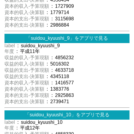
資本的収入-予算現額
: 1727909
資本的収入-決算額
: 1779714
資本的支出-予算現額
: 3115698
資本的支出-決算額
: 2986884
「suidou_kyuushi_9」をアプリで見る
label
: suidou_kyuushi_9
年度
: 平成11年
収益的収入-予算現額
: 4856232
収益的収入-決算額
: 5016302
収益的支出-予算現額
: 4633718
収益的支出-決算額
: 4345118
資本的収入-予算現額
: 1416577
資本的収入-決算額
: 1383776
資本的支出-予算現額
: 2925863
資本的支出-決算額
: 2739471
「suidou_kyuushi_10」をアプリで見る
label
: suidou_kyuushi_10
年度
: 平成12年