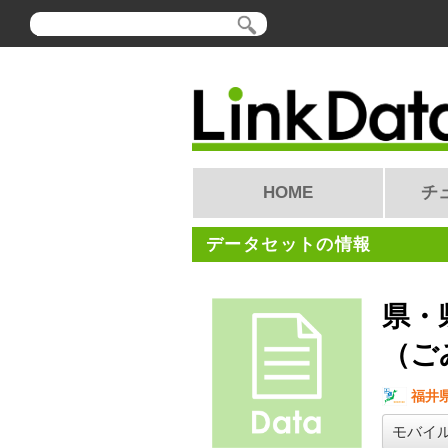
HOME
チ
データセットの情報
県・
（ご
福井
モバイ