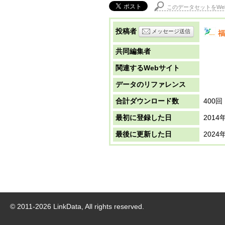
このデータセットをWe
投稿者
メッセージ送信
福
共同編集者
関連するWebサイト
データのリファレンス
合計ダウンロード数
400回
最初に登録した日
2014
最後に更新した日
2024
© 2011-
2026
LinkData, All rights reserved.