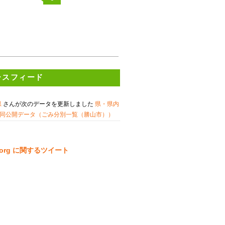
ースフィード
県
さんが次のデータを更新しました
県・県内
同公開データ（ごみ分別一覧（勝山市））
ta.org に関するツイート