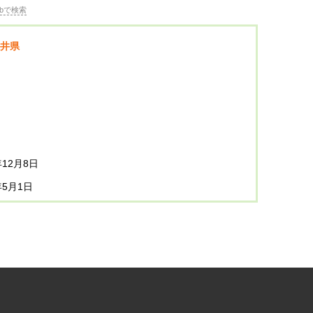
bで検索
井県
年12月8日
年5月1日