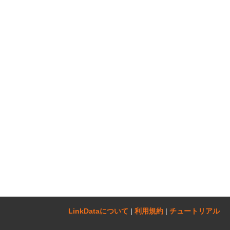
LinkDataについて‎
|
利用規約
|
チュートリアル