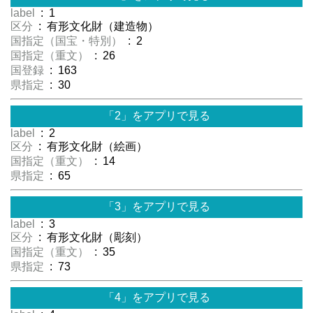
label
: 1
区分
: 有形文化財（建造物）
国指定（国宝・特別）
: 2
国指定（重文）
: 26
国登録
: 163
県指定
: 30
「2」をアプリで見る
label
: 2
区分
: 有形文化財（絵画）
国指定（重文）
: 14
県指定
: 65
「3」をアプリで見る
label
: 3
区分
: 有形文化財（彫刻）
国指定（重文）
: 35
県指定
: 73
「4」をアプリで見る