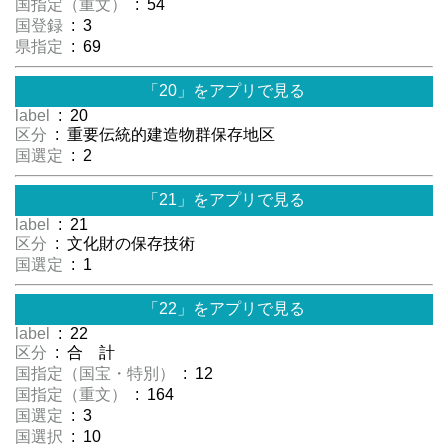
国指定（重文）
: 54
国登録
: 3
県指定
: 69
「20」をアプリで見る
label
: 20
区分
: 重要伝統的建造物群保存地区
国選定
: 2
「21」をアプリで見る
label
: 21
区分
: 文化財の保存技術
国選定
: 1
「22」をアプリで見る
label
: 22
区分
: 合 計
国指定（国宝・特別）
: 12
国指定（重文）
: 164
国選定
: 3
国選択
: 10