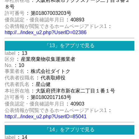
本社所在地
: 大阪府和泉市テクノステージ二丁目３番２
８号
許可番号
: 第01807003203号
優良認定・優良確認年月日
: 40893
公表情報が閲覧できるホームページアドレス1
:
http://.../index_u2.php?UserID=02386
「13」をアプリで見る
label
: 13
区分
: 産業廃棄物収集運搬業者
No.
: 10
事業者名
: 株式会社ダイトク
代表者役職名
: 代表取締役
代表者氏名
: 星山健
本社所在地
: 大阪府摂津市新在家二丁目１番１号
許可番号
: 第01802017163号
優良認定・優良確認年月日
: 40903
公表情報が閲覧できるホームページアドレス1
:
http://.../index_u2.php?UserID=85041
「14」をアプリで見る
label
: 14