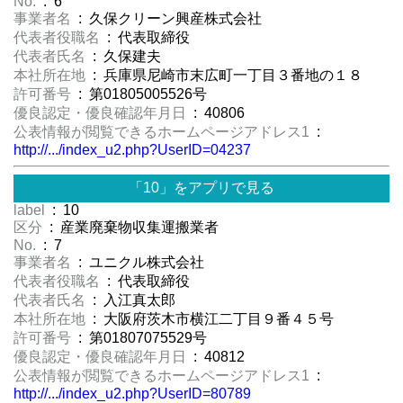
No.
: 6
事業者名
: 久保クリーン興産株式会社
代表者役職名
: 代表取締役
代表者氏名
: 久保建夫
本社所在地
: 兵庫県尼崎市末広町一丁目３番地の１８
許可番号
: 第01805005526号
優良認定・優良確認年月日
: 40806
公表情報が閲覧できるホームページアドレス1
:
http://.../index_u2.php?UserID=04237
「10」をアプリで見る
label
: 10
区分
: 産業廃棄物収集運搬業者
No.
: 7
事業者名
: ユニクル株式会社
代表者役職名
: 代表取締役
代表者氏名
: 入江真太郎
本社所在地
: 大阪府茨木市横江二丁目９番４５号
許可番号
: 第01807075529号
優良認定・優良確認年月日
: 40812
公表情報が閲覧できるホームページアドレス1
:
http://.../index_u2.php?UserID=80789