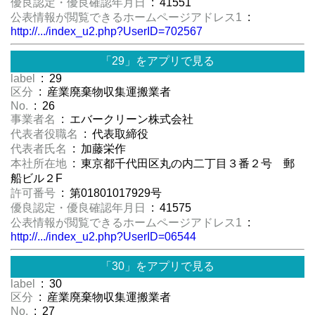
優良認定・優良確認年月日
: 41551
公表情報が閲覧できるホームページアドレス1
:
http://.../index_u2.php?UserID=702567
「29」をアプリで見る
label
: 29
区分
: 産業廃棄物収集運搬業者
No.
: 26
事業者名
: エバークリーン株式会社
代表者役職名
: 代表取締役
代表者氏名
: 加藤栄作
本社所在地
: 東京都千代田区丸の内二丁目３番２号 郵
船ビル２F
許可番号
: 第01801017929号
優良認定・優良確認年月日
: 41575
公表情報が閲覧できるホームページアドレス1
:
http://.../index_u2.php?UserID=06544
「30」をアプリで見る
label
: 30
区分
: 産業廃棄物収集運搬業者
No.
: 27