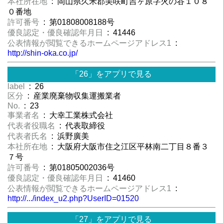
本社所在地
: 岡山県久米郡美咲町吉ヶ原字火の谷１０８
０番地
許可番号
: 第01808008188号
優良認定・優良確認年月日
: 41446
公表情報が閲覧できるホームページアドレス1
:
http://shin-oka.co.jp/
「26」をアプリで見る
label
: 26
区分
: 産業廃棄物収集運搬業者
No.
: 23
事業者名
: 大幸工業株式会社
代表者役職名
: 代表取締役
代表者氏名
: 浜野廣美
本社所在地
: 大阪府大阪市住之江区平林南二丁目８番３
７号
許可番号
: 第01805002036号
優良認定・優良確認年月日
: 41460
公表情報が閲覧できるホームページアドレス1
:
http://.../index_u2.php?UserID=01520
「27」をアプリで見る