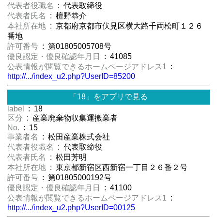
代表者役職名
: 代表取締役
代表者氏名
: 檀野恭介
本社所在地
: 京都府京都市伏見区横大路千両松町１２６
番地
許可番号
: 第01805005708号
優良認定・優良確認年月日
: 41085
公表情報が閲覧できるホームページアドレス1
:
http://.../index_u2.php?UserID=85200
「18」をアプリで見る
label
: 18
区分
: 産業廃棄物収集運搬業者
No.
: 15
事業者名
: 松田産業株式会社
代表者役職名
: 代表取締役
代表者氏名
: 松田芳明
本社所在地
: 東京都新宿区西新宿一丁目２６番２号
許可番号
: 第01805000192号
優良認定・優良確認年月日
: 41100
公表情報が閲覧できるホームページアドレス1
:
http://.../index_u2.php?UserID=00125