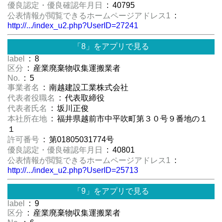
優良認定・優良確認年月日
: 40795
公表情報が閲覧できるホームページアドレス1
:
http://.../index_u2.php?UserID=27241
「8」をアプリで見る
label
: 8
区分
: 産業廃棄物収集運搬業者
No.
: 5
事業者名
: 南越建設工業株式会社
代表者役職名
: 代表取締役
代表者氏名
: 坂川正俊
本社所在地
: 福井県越前市中平吹町第３０号９番地の１
１
許可番号
: 第01805031774号
優良認定・優良確認年月日
: 40801
公表情報が閲覧できるホームページアドレス1
:
http://.../index_u2.php?UserID=25713
「9」をアプリで見る
label
: 9
区分
: 産業廃棄物収集運搬業者