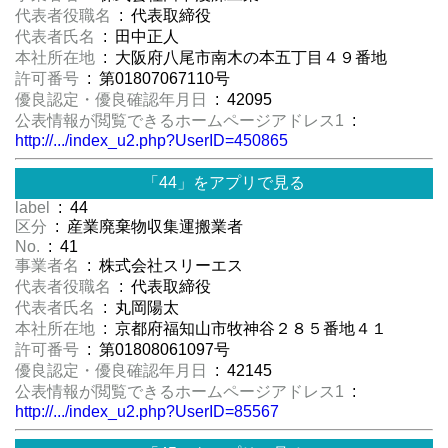
代表者役職名
: 代表取締役
代表者氏名
: 田中正人
本社所在地
: 大阪府八尾市南木の本五丁目４９番地
許可番号
: 第01807067110号
優良認定・優良確認年月日
: 42095
公表情報が閲覧できるホームページアドレス1
:
http://.../index_u2.php?UserID=450865
「44」をアプリで見る
label
: 44
区分
: 産業廃棄物収集運搬業者
No.
: 41
事業者名
: 株式会社スリーエス
代表者役職名
: 代表取締役
代表者氏名
: 丸岡陽太
本社所在地
: 京都府福知山市牧神谷２８５番地４１
許可番号
: 第01808061097号
優良認定・優良確認年月日
: 42145
公表情報が閲覧できるホームページアドレス1
:
http://.../index_u2.php?UserID=85567