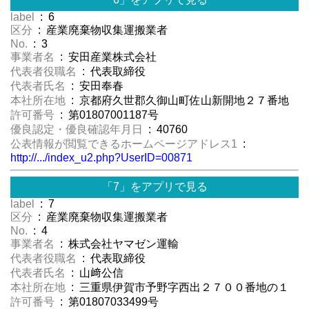
label
: 6
区分
: 産業廃棄物収集運搬業者
No.
: 3
事業者名
: 安田産業株式会社
代表者役職名
: 代表取締役
代表者氏名
: 安田奉春
本社所在地
: 京都府久世郡久御山町佐山新開地２７番地
許可番号
: 第01807001187号
優良認定・優良確認年月日
: 40760
公表情報が閲覧できるホームページアドレス1
:
http://.../index_u2.php?UserID=00871
「7」をアプリで見る
label
: 7
区分
: 産業廃棄物収集運搬業者
No.
: 4
事業者名
: 株式会社ヤマゼン運輸
代表者役職名
: 代表取締役
代表者氏名
: 山﨑公信
本社所在地
: 三重県伊賀市予野字西出２７００番地の１
許可番号
: 第01807033499号