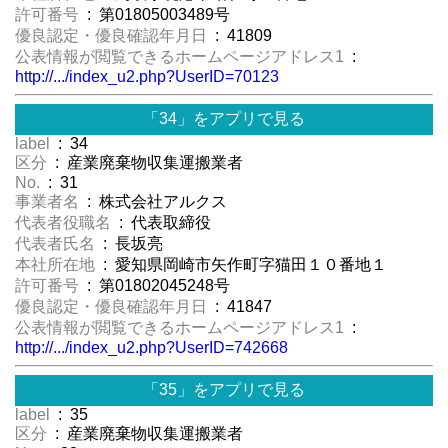
許可番号
: 第01805003489号
優良認定・優良確認年月日
: 41809
公表情報が閲覧できるホームページアドレス1
:
http://.../index_u2.php?UserID=70123
「34」をアプリで見る
label
: 34
区分
: 産業廃棄物収集運搬業者
No.
: 31
事業者名
: 株式会社アルクス
代表者役職名
: 代表取締役
代表者氏名
: 長坂亮
本社所在地
: 愛知県岡崎市矢作町字猫田１０番地１
許可番号
: 第01802045248号
優良認定・優良確認年月日
: 41847
公表情報が閲覧できるホームページアドレス1
:
http://.../index_u2.php?UserID=742668
「35」をアプリで見る
label
: 35
区分
: 産業廃棄物収集運搬業者