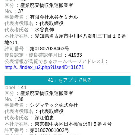
区分
: 産業廃棄物収集運搬業者
No.
: 37
事業者名
: 有限会社水谷ケミカル
代表者役職名
: 代表取締役
代表者氏名
: 水谷真伸
本社所在地
: 愛知県名古屋市中川区八剱町三丁目１６番
地の１
許可番号
: 第01807038463号
優良認定・優良確認年月日
: 41933
公表情報が閲覧できるホームページアドレス1
:
http://.../index_u2.php?UserID=31671
「41」をアプリで見る
label
: 41
区分
: 産業廃棄物収集運搬業者
No.
: 38
事業者名
: シグマテック株式会社
代表者役職名
: 代表取締役
代表者氏名
: 深江伯史
本社所在地
: 東京都中央区日本橋富沢町５番４号
許可番号
: 第01807001002号