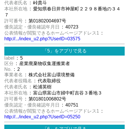
代表者氏名
: 峠貴斗
本社所在地
: 愛知県春日井市神屋町２２９８番地の３４
７
許可番号
: 第01802004697号
優良認定・優良確認年月日
: 40723
公表情報が閲覧できるホームページアドレス1
:
http://.../index_u2.php?UserID=03575
「5」をアプリで見る
label
: 5
区分
: 産業廃棄物収集運搬業者
No.
: 2
事業者名
: 株式会社富山環境整備
代表者役職名
: 代表取締役
代表者氏名
: 松浦英樹
本社所在地
: 富山県富山市婦中町吉谷３番地３
許可番号
: 第01801006802号
優良認定・優良確認年月日
: 40751
公表情報が閲覧できるホームページアドレス1
:
http://.../index_u2.php?UserID=05250
「6」をアプリで見る