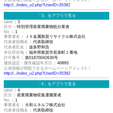
http://.../index_u2.php?UserID=35382
「3」をアプリで見る
label
: 3
区分
: 特別管理産業廃棄物処分業者
No.
: 1
事業者名
: ＪＸ金属敦賀リサイクル株式会社
代表者役職名
: 代表取締役
代表者氏名
: 波多野和浩
本社所在地
: 福井県敦賀市若泉町１番地
許可番号
: 第01870042630号
優良認定・優良確認年月日
: 40893
公表情報が閲覧できるホームページアドレス1
:
http://.../index_u2.php?UserID=35382
「4」をアプリで見る
label
: 4
区分
: 産業廃棄物収集運搬業者
No.
: 1
事業者名
: 大和エネルフ株式会社
代表者役職名
: 代表取締役