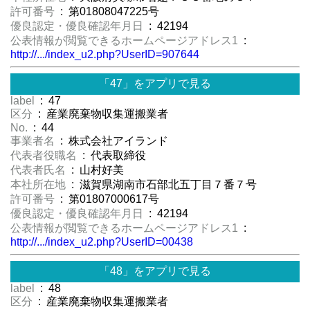
許可番号
: 第01808047225号
優良認定・優良確認年月日
: 42194
公表情報が閲覧できるホームページアドレス1
:
http://.../index_u2.php?UserID=907644
「47」をアプリで見る
label
: 47
区分
: 産業廃棄物収集運搬業者
No.
: 44
事業者名
: 株式会社アイランド
代表者役職名
: 代表取締役
代表者氏名
: 山村好美
本社所在地
: 滋賀県湖南市石部北五丁目７番７号
許可番号
: 第01807000617号
優良認定・優良確認年月日
: 42194
公表情報が閲覧できるホームページアドレス1
:
http://.../index_u2.php?UserID=00438
「48」をアプリで見る
label
: 48
区分
: 産業廃棄物収集運搬業者