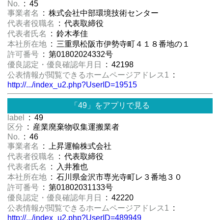
No.
: 45
事業者名
: 株式会社中部環境技術センター
代表者役職名
: 代表取締役
代表者氏名
: 鈴木孝佳
本社所在地
: 三重県松阪市伊勢寺町４１８番地の１
許可番号
: 第01802024332号
優良認定・優良確認年月日
: 42198
公表情報が閲覧できるホームページアドレス1
:
http://.../index_u2.php?UserID=19515
「49」をアプリで見る
label
: 49
区分
: 産業廃棄物収集運搬業者
No.
: 46
事業者名
: 上昇運輸株式会社
代表者役職名
: 代表取締役
代表者氏名
: 入井雅也
本社所在地
: 石川県金沢市専光寺町レ３番地３０
許可番号
: 第01802031133号
優良認定・優良確認年月日
: 42220
公表情報が閲覧できるホームページアドレス1
:
http://.../index_u2.php?UserID=489949