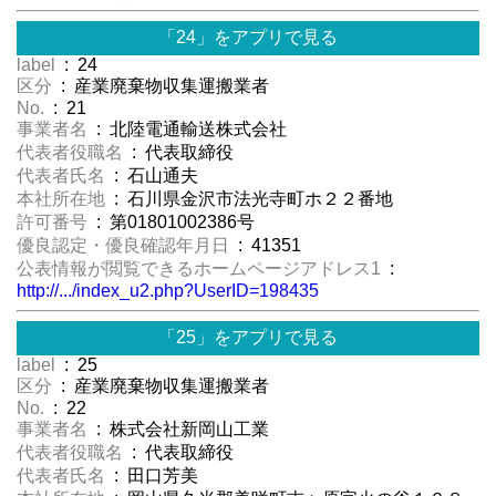
「24」をアプリで見る
label
: 24
区分
: 産業廃棄物収集運搬業者
No.
: 21
事業者名
: 北陸電通輸送株式会社
代表者役職名
: 代表取締役
代表者氏名
: 石山通夫
本社所在地
: 石川県金沢市法光寺町ホ２２番地
許可番号
: 第01801002386号
優良認定・優良確認年月日
: 41351
公表情報が閲覧できるホームページアドレス1
:
http://.../index_u2.php?UserID=198435
「25」をアプリで見る
label
: 25
区分
: 産業廃棄物収集運搬業者
No.
: 22
事業者名
: 株式会社新岡山工業
代表者役職名
: 代表取締役
代表者氏名
: 田口芳美