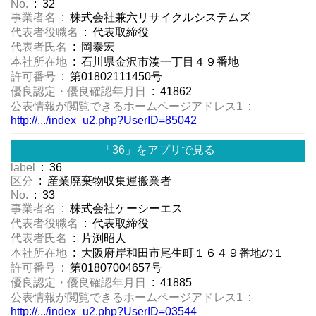
No.
: 32
事業者名
: 株式会社兼六リサイクルシステムズ
代表者役職名
: 代表取締役
代表者氏名
: 岡泰宏
本社所在地
: 石川県金沢市湊一丁目４９番地
許可番号
: 第01802111450号
優良認定・優良確認年月日
: 41862
公表情報が閲覧できるホームページアドレス1
:
http://.../index_u2.php?UserID=85042
「36」をアプリで見る
label
: 36
区分
: 産業廃棄物収集運搬業者
No.
: 33
事業者名
: 株式会社ケーシーエス
代表者役職名
: 代表取締役
代表者氏名
: 片渕昭人
本社所在地
: 大阪府岸和田市尾生町１６４９番地の１
許可番号
: 第01807004657号
優良認定・優良確認年月日
: 41885
公表情報が閲覧できるホームページアドレス1
:
http://.../index_u2.php?UserID=03544