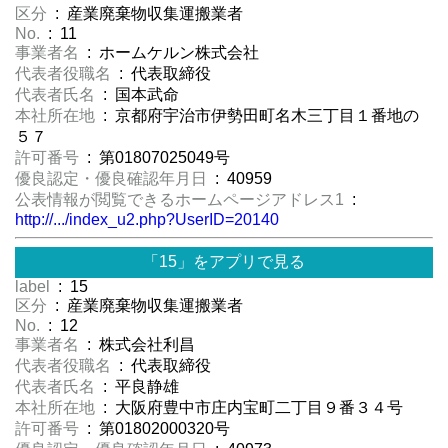
区分
: 産業廃棄物収集運搬業者
No.
: 11
事業者名
: ホームケルン株式会社
代表者役職名
: 代表取締役
代表者氏名
: 国本武命
本社所在地
: 京都府宇治市伊勢田町名木三丁目１番地の
５７
許可番号
: 第01807025049号
優良認定・優良確認年月日
: 40959
公表情報が閲覧できるホームページアドレス1
:
http://.../index_u2.php?UserID=20140
「15」をアプリで見る
label
: 15
区分
: 産業廃棄物収集運搬業者
No.
: 12
事業者名
: 株式会社利昌
代表者役職名
: 代表取締役
代表者氏名
: 平良静雄
本社所在地
: 大阪府豊中市庄内宝町二丁目９番３４号
許可番号
: 第01802000320号