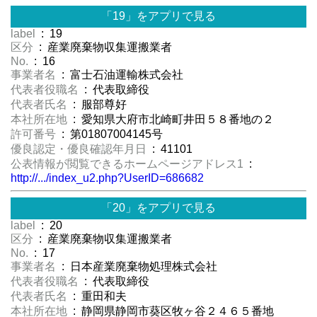
「19」をアプリで見る
label
: 19
区分
: 産業廃棄物収集運搬業者
No.
: 16
事業者名
: 富士石油運輸株式会社
代表者役職名
: 代表取締役
代表者氏名
: 服部尊好
本社所在地
: 愛知県大府市北崎町井田５８番地の２
許可番号
: 第01807004145号
優良認定・優良確認年月日
: 41101
公表情報が閲覧できるホームページアドレス1
:
http://.../index_u2.php?UserID=686682
「20」をアプリで見る
label
: 20
区分
: 産業廃棄物収集運搬業者
No.
: 17
事業者名
: 日本産業廃棄物処理株式会社
代表者役職名
: 代表取締役
代表者氏名
: 重田和夫
本社所在地
: 静岡県静岡市葵区牧ヶ谷２４６５番地