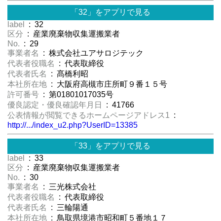
「32」をアプリで見る
label
: 32
区分
: 産業廃棄物収集運搬業者
No.
: 29
事業者名
: 株式会社ユアサロジテック
代表者役職名
: 代表取締役
代表者氏名
: 髙橋利昭
本社所在地
: 大阪府高槻市庄所町９番１５号
許可番号
: 第01801017035号
優良認定・優良確認年月日
: 41766
公表情報が閲覧できるホームページアドレス1
:
http://.../index_u2.php?UserID=13385
「33」をアプリで見る
label
: 33
区分
: 産業廃棄物収集運搬業者
No.
: 30
事業者名
: 三光株式会社
代表者役職名
: 代表取締役
代表者氏名
: 三輪陽通
本社所在地
: 鳥取県境港市昭和町５番地１７