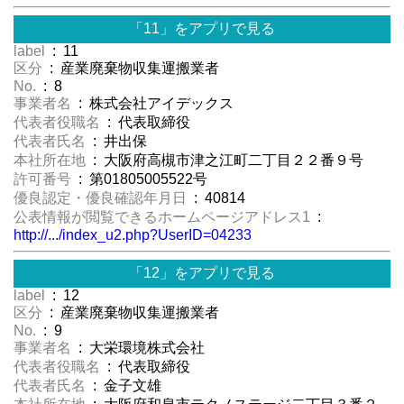
「11」をアプリで見る
label
: 11
区分
: 産業廃棄物収集運搬業者
No.
: 8
事業者名
: 株式会社アイデックス
代表者役職名
: 代表取締役
代表者氏名
: 井出保
本社所在地
: 大阪府高槻市津之江町二丁目２２番９号
許可番号
: 第01805005522号
優良認定・優良確認年月日
: 40814
公表情報が閲覧できるホームページアドレス1
:
http://.../index_u2.php?UserID=04233
「12」をアプリで見る
label
: 12
区分
: 産業廃棄物収集運搬業者
No.
: 9
事業者名
: 大栄環境株式会社
代表者役職名
: 代表取締役
代表者氏名
: 金子文雄