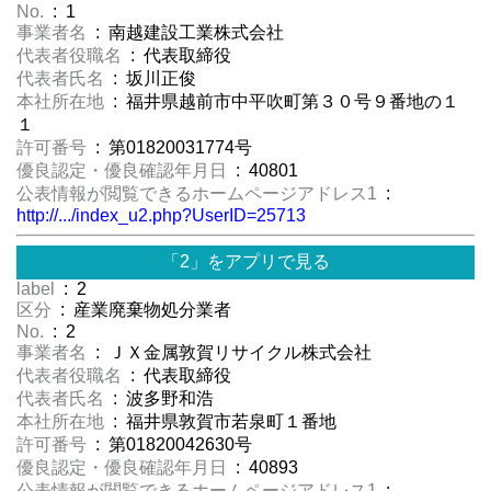
No.
: 1
事業者名
: 南越建設工業株式会社
代表者役職名
: 代表取締役
代表者氏名
: 坂川正俊
本社所在地
: 福井県越前市中平吹町第３０号９番地の１
１
許可番号
: 第01820031774号
優良認定・優良確認年月日
: 40801
公表情報が閲覧できるホームページアドレス1
:
http://.../index_u2.php?UserID=25713
「2」をアプリで見る
label
: 2
区分
: 産業廃棄物処分業者
No.
: 2
事業者名
: ＪＸ金属敦賀リサイクル株式会社
代表者役職名
: 代表取締役
代表者氏名
: 波多野和浩
本社所在地
: 福井県敦賀市若泉町１番地
許可番号
: 第01820042630号
優良認定・優良確認年月日
: 40893
公表情報が閲覧できるホームページアドレス1
: