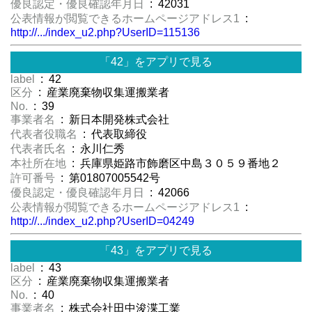
優良認定・優良確認年月日
: 42031
公表情報が閲覧できるホームページアドレス1
:
http://.../index_u2.php?UserID=115136
「42」をアプリで見る
label
: 42
区分
: 産業廃棄物収集運搬業者
No.
: 39
事業者名
: 新日本開発株式会社
代表者役職名
: 代表取締役
代表者氏名
: 永川仁秀
本社所在地
: 兵庫県姫路市飾磨区中島３０５９番地２
許可番号
: 第01807005542号
優良認定・優良確認年月日
: 42066
公表情報が閲覧できるホームページアドレス1
:
http://.../index_u2.php?UserID=04249
「43」をアプリで見る
label
: 43
区分
: 産業廃棄物収集運搬業者
No.
: 40
事業者名
: 株式会社田中浚渫工業