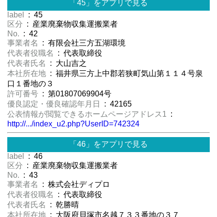
「45」をアプリで見る
label
: 45
区分
: 産業廃棄物収集運搬業者
No.
: 42
事業者名
: 有限会社三方五湖環境
代表者役職名
: 代表取締役
代表者氏名
: 大山吉之
本社所在地
: 福井県三方上中郡若狭町気山第１１４号泉
口１番地の３
許可番号
: 第01807069904号
優良認定・優良確認年月日
: 42165
公表情報が閲覧できるホームページアドレス1
:
http://.../index_u2.php?UserID=742324
「46」をアプリで見る
label
: 46
区分
: 産業廃棄物収集運搬業者
No.
: 43
事業者名
: 株式会社ディプロ
代表者役職名
: 代表取締役
代表者氏名
: 乾勝晴
本社所在地
: 大阪府貝塚市名越７３３番地の３７