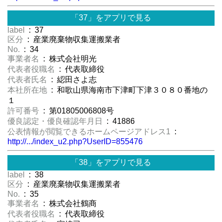
「37」をアプリで見る
label
: 37
区分
: 産業廃棄物収集運搬業者
No.
: 34
事業者名
: 株式会社明光
代表者役職名
: 代表取締役
代表者氏名
: 綛田さよ志
本社所在地
: 和歌山県海南市下津町下津３０８０番地の
１
許可番号
: 第01805006808号
優良認定・優良確認年月日
: 41886
公表情報が閲覧できるホームページアドレス1
:
http://.../index_u2.php?UserID=855476
「38」をアプリで見る
label
: 38
区分
: 産業廃棄物収集運搬業者
No.
: 35
事業者名
: 株式会社鶴商
代表者役職名
: 代表取締役