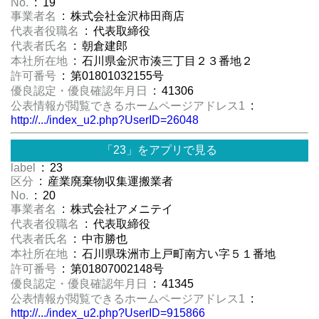
No.
: 19
事業者名
: 株式会社金沢柿田商店
代表者役職名
: 代表取締役
代表者氏名
: 朝倉建郎
本社所在地
: 石川県金沢市湊三丁目２３番地２
許可番号
: 第01801032155号
優良認定・優良確認年月日
: 41306
公表情報が閲覧できるホームページアドレス1
:
http://.../index_u2.php?UserID=26048
「23」をアプリで見る
label
: 23
区分
: 産業廃棄物収集運搬業者
No.
: 20
事業者名
: 株式会社アメニテイ
代表者役職名
: 代表取締役
代表者氏名
: 中市勝也
本社所在地
: 石川県珠洲市上戸町南方い字５１番地
許可番号
: 第01807002148号
優良認定・優良確認年月日
: 41345
公表情報が閲覧できるホームページアドレス1
:
http://.../index_u2.php?UserID=915866