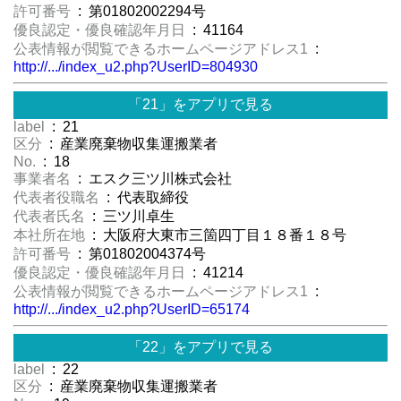
許可番号
: 第01802002294号
優良認定・優良確認年月日
: 41164
公表情報が閲覧できるホームページアドレス1
:
http://.../index_u2.php?UserID=804930
「21」をアプリで見る
label
: 21
区分
: 産業廃棄物収集運搬業者
No.
: 18
事業者名
: エスク三ツ川株式会社
代表者役職名
: 代表取締役
代表者氏名
: 三ツ川卓生
本社所在地
: 大阪府大東市三箇四丁目１８番１８号
許可番号
: 第01802004374号
優良認定・優良確認年月日
: 41214
公表情報が閲覧できるホームページアドレス1
:
http://.../index_u2.php?UserID=65174
「22」をアプリで見る
label
: 22
区分
: 産業廃棄物収集運搬業者