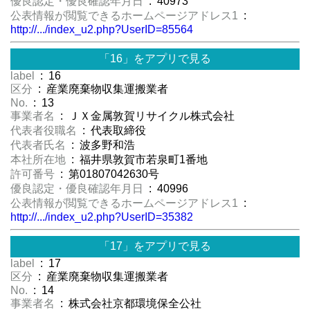
優良認定・優良確認年月日
: 40973
公表情報が閲覧できるホームページアドレス1
:
http://.../index_u2.php?UserID=85564
「16」をアプリで見る
label
: 16
区分
: 産業廃棄物収集運搬業者
No.
: 13
事業者名
: ＪＸ金属敦賀リサイクル株式会社
代表者役職名
: 代表取締役
代表者氏名
: 波多野和浩
本社所在地
: 福井県敦賀市若泉町1番地
許可番号
: 第01807042630号
優良認定・優良確認年月日
: 40996
公表情報が閲覧できるホームページアドレス1
:
http://.../index_u2.php?UserID=35382
「17」をアプリで見る
label
: 17
区分
: 産業廃棄物収集運搬業者
No.
: 14
事業者名
: 株式会社京都環境保全公社