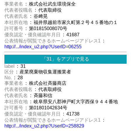
事業者名
: 株式会社武生環境保全
代表者役職名
: 代表取締役
代表者氏名
: 谷﨑晃
本社所在地
: 福井県越前市家久町第２号４５番地の１
許可番号
: 第01815008070号
優良認定・優良確認年月日
: 41687
公表情報が閲覧できるホームページアドレス1
:
http://.../index_u2.php?UserID=06255
「31」をアプリで見る
label
: 31
区分
: 産業廃棄物収集運搬業者
No.
: 28
事業者名
: 株式会社斉藤商店
代表者役職名
: 代表取締役
代表者氏名
: 斉藤和信
本社所在地
: 岐阜県安八郡神戸町大字西保９４４番地
許可番号
: 第01801042634号
優良認定・優良確認年月日
: 41738
公表情報が閲覧できるホームページアドレス1
:
http://.../index_u2.php?UserID=258829