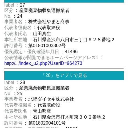
label
: 27
区分
: 産業廃棄物収集運搬業者
No.
: 24
事業者名
: 株式会社やまと商事
代表者役職名
: 代表取締役
代表者氏名
: 山田真生
本社所在地
: 石川県金沢市八日市三丁目６２８番地２
許可番号
: 第01801003302号
優良認定・優良確認年月日
: 41496
公表情報が閲覧できるホームページアドレス1
:
http://.../index_u2.php?UserID=964273
「28」をアプリで見る
label
: 28
区分
: 産業廃棄物収集運搬業者
No.
: 25
事業者名
: 北陸ダイセキ株式会社
代表者役職名
: 代表取締役
代表者氏名
: 青山邦彦
本社所在地
: 石川県金沢市打木町東３０２番地２
許可番号
: 第01802004101号