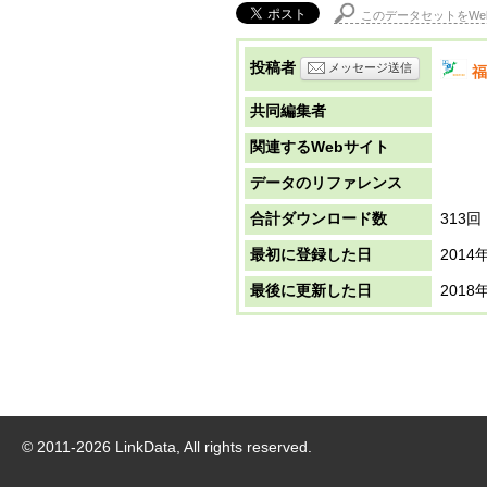
このデータセットをWe
投稿者
メッセージ送信
福
共同編集者
関連するWebサイト
データのリファレンス
合計ダウンロード数
313回
最初に登録した日
2014
最後に更新した日
2018
© 2011-
2026
LinkData, All rights reserved.