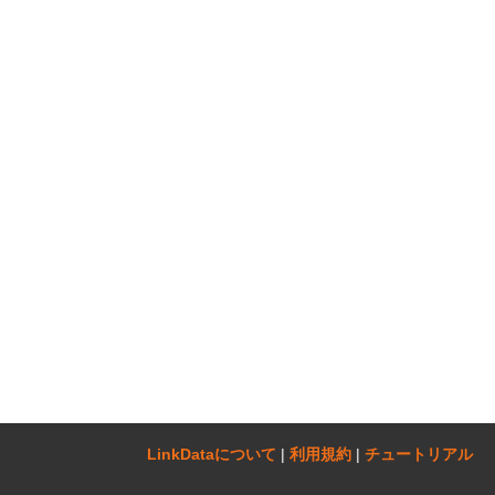
LinkDataについて‎
|
利用規約
|
チュートリアル