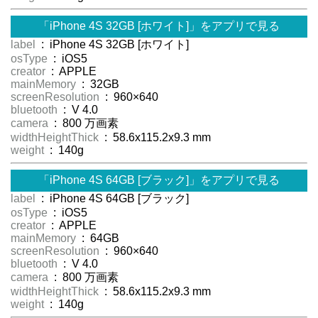
「iPhone 4S 32GB [ホワイト]」をアプリで見る
label
: iPhone 4S 32GB [ホワイト]
osType
: iOS5
creator
: APPLE
mainMemory
: 32GB
screenResolution
: 960×640
bluetooth
: V 4.0
camera
: 800 万画素
widthHeightThick
: 58.6x115.2x9.3 mm
weight
: 140g
「iPhone 4S 64GB [ブラック]」をアプリで見る
label
: iPhone 4S 64GB [ブラック]
osType
: iOS5
creator
: APPLE
mainMemory
: 64GB
screenResolution
: 960×640
bluetooth
: V 4.0
camera
: 800 万画素
widthHeightThick
: 58.6x115.2x9.3 mm
weight
: 140g