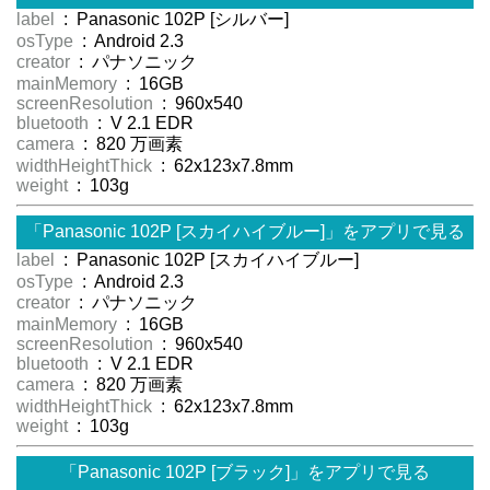
label
: Panasonic 102P [シルバー]
osType
: Android 2.3
creator
: パナソニック
mainMemory
: 16GB
screenResolution
: 960x540
bluetooth
: V 2.1 EDR
camera
: 820 万画素
widthHeightThick
: 62x123x7.8mm
weight
: 103g
「Panasonic 102P [スカイハイブルー]」をアプリで見る
label
: Panasonic 102P [スカイハイブルー]
osType
: Android 2.3
creator
: パナソニック
mainMemory
: 16GB
screenResolution
: 960x540
bluetooth
: V 2.1 EDR
camera
: 820 万画素
widthHeightThick
: 62x123x7.8mm
weight
: 103g
「Panasonic 102P [ブラック]」をアプリで見る