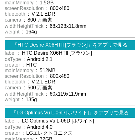
mainMemory
: 1.5GB
screenResolution
: 800x480
bluetooth
: V 2.1 EDR
camera
: 800 万画素
widthHeightThick
: 68x123x11.8mm
weight
: 164g
「HTC Desire X06HTII [ブラウン]」をアプリで見る
label
: HTC Desire X06HTII [ブラウン]
osType
: Android 2.1
creator
: HTC
mainMemory
: 512MB
screenResolution
: 800x480
bluetooth
: V 2.1 EDR
camera
: 500 万画素
widthHeightThick
: 60x119x11.9mm
weight
: 135g
「LG Optimus Vu L-06D [ホワイト]」をアプリで見る
label
: LG Optimus Vu L-06D [ホワイト]
osType
: Android 4.0
creator
: LGエレクトロニクス
mainMemory
: 32GB