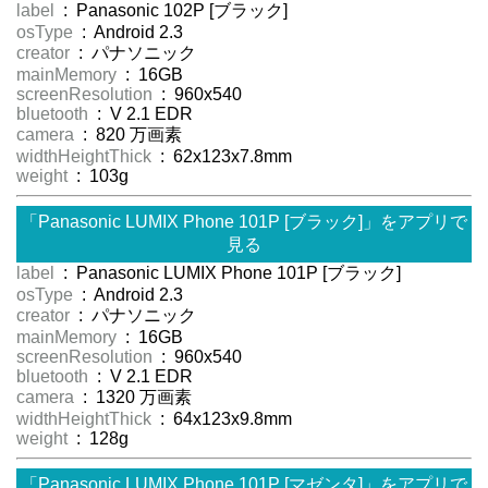
label
: Panasonic 102P [ブラック]
osType
: Android 2.3
creator
: パナソニック
mainMemory
: 16GB
screenResolution
: 960x540
bluetooth
: V 2.1 EDR
camera
: 820 万画素
widthHeightThick
: 62x123x7.8mm
weight
: 103g
「Panasonic LUMIX Phone 101P [ブラック]」をアプリで
見る
label
: Panasonic LUMIX Phone 101P [ブラック]
osType
: Android 2.3
creator
: パナソニック
mainMemory
: 16GB
screenResolution
: 960x540
bluetooth
: V 2.1 EDR
camera
: 1320 万画素
widthHeightThick
: 64x123x9.8mm
weight
: 128g
「Panasonic LUMIX Phone 101P [マゼンタ]」をアプリで