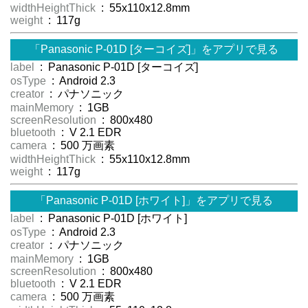
widthHeightThick
: 55x110x12.8mm
weight
: 117g
「Panasonic P-01D [ターコイズ]」をアプリで見る
label
: Panasonic P-01D [ターコイズ]
osType
: Android 2.3
creator
: パナソニック
mainMemory
: 1GB
screenResolution
: 800x480
bluetooth
: V 2.1 EDR
camera
: 500 万画素
widthHeightThick
: 55x110x12.8mm
weight
: 117g
「Panasonic P-01D [ホワイト]」をアプリで見る
label
: Panasonic P-01D [ホワイト]
osType
: Android 2.3
creator
: パナソニック
mainMemory
: 1GB
screenResolution
: 800x480
bluetooth
: V 2.1 EDR
camera
: 500 万画素