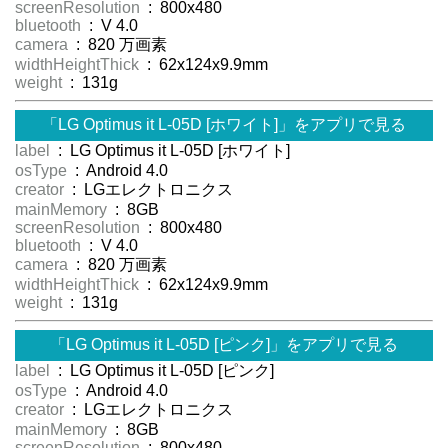
screenResolution
: 800x480
bluetooth
: V 4.0
camera
: 820 万画素
widthHeightThick
: 62x124x9.9mm
weight
: 131g
「LG Optimus it L-05D [ホワイト]」をアプリで見る
label
: LG Optimus it L-05D [ホワイト]
osType
: Android 4.0
creator
: LGエレクトロニクス
mainMemory
: 8GB
screenResolution
: 800x480
bluetooth
: V 4.0
camera
: 820 万画素
widthHeightThick
: 62x124x9.9mm
weight
: 131g
「LG Optimus it L-05D [ピンク]」をアプリで見る
label
: LG Optimus it L-05D [ピンク]
osType
: Android 4.0
creator
: LGエレクトロニクス
mainMemory
: 8GB
screenResolution
: 800x480