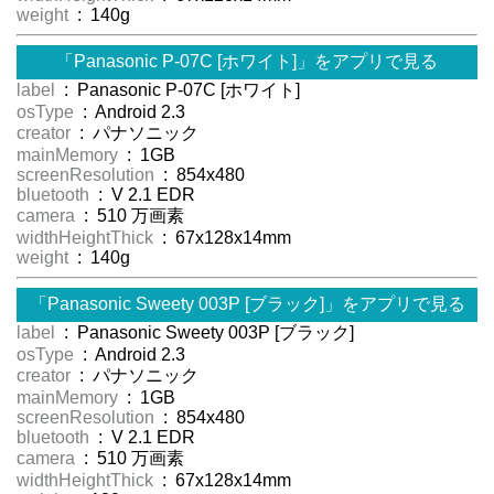
weight
: 140g
「Panasonic P-07C [ホワイト]」をアプリで見る
label
: Panasonic P-07C [ホワイト]
osType
: Android 2.3
creator
: パナソニック
mainMemory
: 1GB
screenResolution
: 854x480
bluetooth
: V 2.1 EDR
camera
: 510 万画素
widthHeightThick
: 67x128x14mm
weight
: 140g
「Panasonic Sweety 003P [ブラック]」をアプリで見る
label
: Panasonic Sweety 003P [ブラック]
osType
: Android 2.3
creator
: パナソニック
mainMemory
: 1GB
screenResolution
: 854x480
bluetooth
: V 2.1 EDR
camera
: 510 万画素
widthHeightThick
: 67x128x14mm