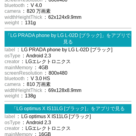
bluetooth
: V 4.0
camera
: 820 万画素
widthHeightThick
: 62x124x9.9mm
weight
: 131g
「LG PRADA phone by LG L-02D [ブラック]」をアプリで
見る
label
: LG PRADA phone by LG L-02D [ブラック]
osType
: Android 2.3
creator
: LGエレクトロニクス
mainMemory
: 4GB
screenResolution
: 800x480
bluetooth
: V 3.0 HS
camera
: 810 万画素
widthHeightThick
: 69x128x8.9mm
weight
: 138g
「LG optimus X IS11LG [ブラック]」をアプリで見る
label
: LG optimus X IS11LG [ブラック]
osType
: Android 2.3
creator
: LGエレクトロニクス
mainMemory
: 16GB