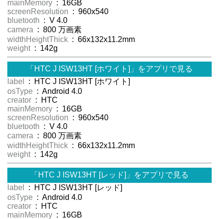
mainMemory
: 16GB
screenResolution
: 960x540
bluetooth
: V 4.0
camera
: 800 万画素
widthHeightThick
: 66x132x11.2mm
weight
: 142g
「HTC J ISW13HT [ホワイト]」をアプリで見る
label
: HTC J ISW13HT [ホワイト]
osType
: Android 4.0
creator
: HTC
mainMemory
: 16GB
screenResolution
: 960x540
bluetooth
: V 4.0
camera
: 800 万画素
widthHeightThick
: 66x132x11.2mm
weight
: 142g
「HTC J ISW13HT [レッド]」をアプリで見る
label
: HTC J ISW13HT [レッド]
osType
: Android 4.0
creator
: HTC
mainMemory
: 16GB