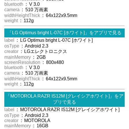
bluetooth
: V 3.0
camera
: 510 万画素
widthHeightThick
: 64x122x9.5mm
weight
: 112g
「LG Optimus bright L-07C [ホワイト]」をアプリで見る
label
: LG Optimus bright L-07C [ホワイト]
osType
: Android 2.3
creator
: LGエレクトロニクス
mainMemory
: 2GB
screenResolution
: 800x480
bluetooth
: V 3.0
camera
: 510 万画素
widthHeightThick
: 64x122x9.5mm
weight
: 112g
「MOTOROLA RAZR IS12M [グレイシアホワイト]」をア
プリで見る
label
: MOTOROLA RAZR IS12M [グレイシアホワイト]
osType
: Android 2.3
creator
: MOTOROLA
mainMemory
: 16GB