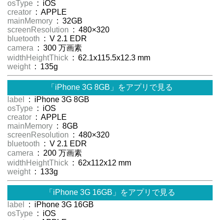
osType
: iOS
creator
: APPLE
mainMemory
: 32GB
screenResolution
: 480×320
bluetooth
: V 2.1 EDR
camera
: 300 万画素
widthHeightThick
: 62.1x115.5x12.3 mm
weight
: 135g
「iPhone 3G 8GB」をアプリで見る
label
: iPhone 3G 8GB
osType
: iOS
creator
: APPLE
mainMemory
: 8GB
screenResolution
: 480×320
bluetooth
: V 2.1 EDR
camera
: 200 万画素
widthHeightThick
: 62x112x12 mm
weight
: 133g
「iPhone 3G 16GB」をアプリで見る
label
: iPhone 3G 16GB
osType
: iOS