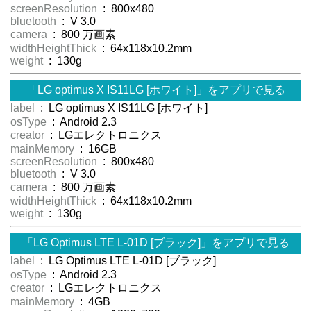
screenResolution
: 800x480
bluetooth
: V 3.0
camera
: 800 万画素
widthHeightThick
: 64x118x10.2mm
weight
: 130g
「LG optimus X IS11LG [ホワイト]」をアプリで見る
label
: LG optimus X IS11LG [ホワイト]
osType
: Android 2.3
creator
: LGエレクトロニクス
mainMemory
: 16GB
screenResolution
: 800x480
bluetooth
: V 3.0
camera
: 800 万画素
widthHeightThick
: 64x118x10.2mm
weight
: 130g
「LG Optimus LTE L-01D [ブラック]」をアプリで見る
label
: LG Optimus LTE L-01D [ブラック]
osType
: Android 2.3
creator
: LGエレクトロニクス
mainMemory
: 4GB