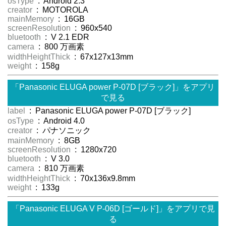
osType
: Android 2.3
creator
: MOTOROLA
mainMemory
: 16GB
screenResolution
: 960x540
bluetooth
: V 2.1 EDR
camera
: 800 万画素
widthHeightThick
: 67x127x13mm
weight
: 158g
「Panasonic ELUGA power P-07D [ブラック]」をアプリ
で見る
label
: Panasonic ELUGA power P-07D [ブラック]
osType
: Android 4.0
creator
: パナソニック
mainMemory
: 8GB
screenResolution
: 1280x720
bluetooth
: V 3.0
camera
: 810 万画素
widthHeightThick
: 70x136x9.8mm
weight
: 133g
「Panasonic ELUGA V P-06D [ゴールド]」をアプリで見
る