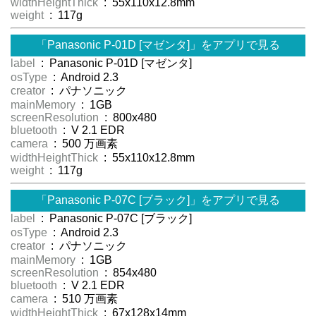
widthHeightThick
: 55x110x12.8mm
weight
: 117g
「Panasonic P-01D [マゼンタ]」をアプリで見る
label
: Panasonic P-01D [マゼンタ]
osType
: Android 2.3
creator
: パナソニック
mainMemory
: 1GB
screenResolution
: 800x480
bluetooth
: V 2.1 EDR
camera
: 500 万画素
widthHeightThick
: 55x110x12.8mm
weight
: 117g
「Panasonic P-07C [ブラック]」をアプリで見る
label
: Panasonic P-07C [ブラック]
osType
: Android 2.3
creator
: パナソニック
mainMemory
: 1GB
screenResolution
: 854x480
bluetooth
: V 2.1 EDR
camera
: 510 万画素
widthHeightThick
: 67x128x14mm