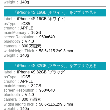
weight
: 140g
「iPhone 4S 16GB [ホワイト]」をアプリで見る
label
: iPhone 4S 16GB [ホワイト]
osType
: iOS5
creator
: APPLE
mainMemory
: 16GB
screenResolution
: 960×640
bluetooth
: V 4.0
camera
: 800 万画素
widthHeightThick
: 58.6x115.2x9.3 mm
weight
: 140g
「iPhone 4S 32GB [ブラック]」をアプリで見る
label
: iPhone 4S 32GB [ブラック]
osType
: iOS5
creator
: APPLE
mainMemory
: 32GB
screenResolution
: 960×640
bluetooth
: V 4.0
camera
: 800 万画素
widthHeightThick
: 58.6x115.2x9.3 mm
weight
: 140g