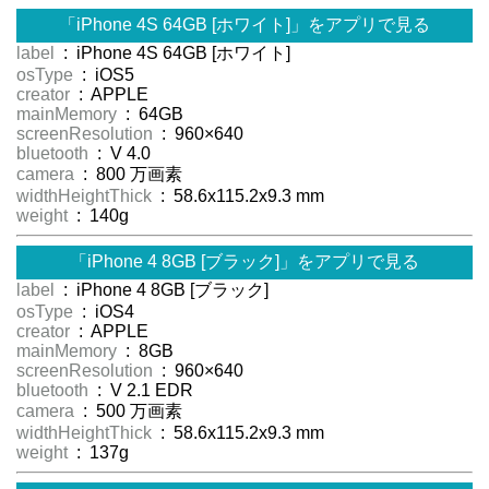
「iPhone 4S 64GB [ホワイト]」をアプリで見る
label
: iPhone 4S 64GB [ホワイト]
osType
: iOS5
creator
: APPLE
mainMemory
: 64GB
screenResolution
: 960×640
bluetooth
: V 4.0
camera
: 800 万画素
widthHeightThick
: 58.6x115.2x9.3 mm
weight
: 140g
「iPhone 4 8GB [ブラック]」をアプリで見る
label
: iPhone 4 8GB [ブラック]
osType
: iOS4
creator
: APPLE
mainMemory
: 8GB
screenResolution
: 960×640
bluetooth
: V 2.1 EDR
camera
: 500 万画素
widthHeightThick
: 58.6x115.2x9.3 mm
weight
: 137g