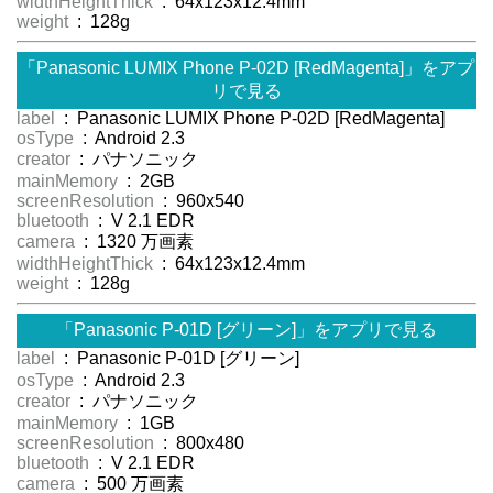
widthHeightThick
: 64x123x12.4mm
weight
: 128g
「Panasonic LUMIX Phone P-02D [RedMagenta]」をアプ
リで見る
label
: Panasonic LUMIX Phone P-02D [RedMagenta]
osType
: Android 2.3
creator
: パナソニック
mainMemory
: 2GB
screenResolution
: 960x540
bluetooth
: V 2.1 EDR
camera
: 1320 万画素
widthHeightThick
: 64x123x12.4mm
weight
: 128g
「Panasonic P-01D [グリーン]」をアプリで見る
label
: Panasonic P-01D [グリーン]
osType
: Android 2.3
creator
: パナソニック
mainMemory
: 1GB
screenResolution
: 800x480
bluetooth
: V 2.1 EDR
camera
: 500 万画素