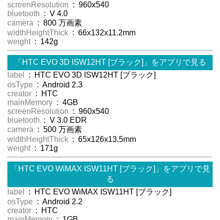
screenResolution
: 960x540
bluetooth
: V 4.0
camera
: 800 万画素
widthHeightThick
: 66x132x11.2mm
weight
: 142g
「HTC EVO 3D ISW12HT [ブラック]」をアプリで見る
label
: HTC EVO 3D ISW12HT [ブラック]
osType
: Android 2.3
creator
: HTC
mainMemory
: 4GB
screenResolution
: 960x540
bluetooth
: V 3.0 EDR
camera
: 500 万画素
widthHeightThick
: 65x126x13.5mm
weight
: 171g
「HTC EVO WiMAX ISW11HT [ブラック]」をアプリで見
る
label
: HTC EVO WiMAX ISW11HT [ブラック]
osType
: Android 2.2
creator
: HTC
mainMemory
: 1GB