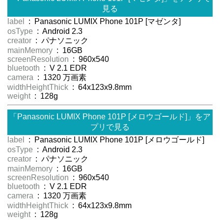
見る
label
: Panasonic LUMIX Phone 101P [マゼンタ]
osType
: Android 2.3
creator
: パナソニック
mainMemory
: 16GB
screenResolution
: 960x540
bluetooth
: V 2.1 EDR
camera
: 1320 万画素
widthHeightThick
: 64x123x9.8mm
weight
: 128g
「Panasonic LUMIX Phone 101P [メロウゴールド]」をア
プリで見る
label
: Panasonic LUMIX Phone 101P [メロウゴールド]
osType
: Android 2.3
creator
: パナソニック
mainMemory
: 16GB
screenResolution
: 960x540
bluetooth
: V 2.1 EDR
camera
: 1320 万画素
widthHeightThick
: 64x123x9.8mm
weight
: 128g