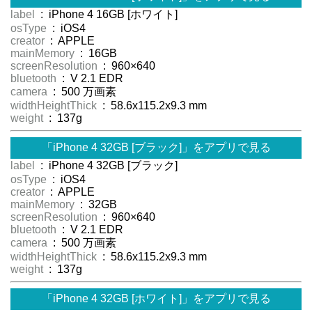
label
: iPhone 4 16GB [ホワイト]
osType
: iOS4
creator
: APPLE
mainMemory
: 16GB
screenResolution
: 960×640
bluetooth
: V 2.1 EDR
camera
: 500 万画素
widthHeightThick
: 58.6x115.2x9.3 mm
weight
: 137g
「iPhone 4 32GB [ブラック]」をアプリで見る
label
: iPhone 4 32GB [ブラック]
osType
: iOS4
creator
: APPLE
mainMemory
: 32GB
screenResolution
: 960×640
bluetooth
: V 2.1 EDR
camera
: 500 万画素
widthHeightThick
: 58.6x115.2x9.3 mm
weight
: 137g
「iPhone 4 32GB [ホワイト]」をアプリで見る