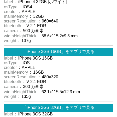
label
: iPhone 4 32GB [ホワイト]
osType
: iOS4
creator
: APPLE
mainMemory
: 32GB
screenResolution
: 960×640
bluetooth
: V 2.1 EDR
camera
: 500 万画素
widthHeightThick
: 58.6x115.2x9.3 mm
weight
: 137g
「iPhone 3GS 16GB」をアプリで見る
label
: iPhone 3GS 16GB
osType
: iOS
creator
: APPLE
mainMemory
: 16GB
screenResolution
: 480×320
bluetooth
: V 2.1 EDR
camera
: 300 万画素
widthHeightThick
: 62.1x115.5x12.3 mm
weight
: 135g
「iPhone 3GS 32GB」をアプリで見る
label
: iPhone 3GS 32GB