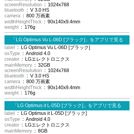
screenResolution
: 1024x768
bluetooth
: V 3.0 HS
camera
: 800 万画素
widthHeightThick
: 90x140x9.4mm
weight
: 176g
「LG Optimus Vu L-06D [ブラック]」をアプリで見る
label
: LG Optimus Vu L-06D [ブラック]
osType
: Android 4.0
creator
: LGエレクトロニクス
mainMemory
: 32GB
screenResolution
: 1024x768
bluetooth
: V 3.0 HS
camera
: 800 万画素
widthHeightThick
: 90x140x9.4mm
weight
: 176g
「LG Optimus it L-05D [ブラック]」をアプリで見る
label
: LG Optimus it L-05D [ブラック]
osType
: Android 4.0
creator
: LGエレクトロニクス
mainMemory
: 8GB