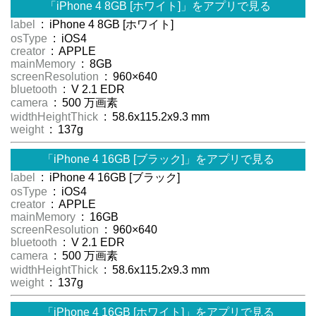
「iPhone 4 8GB [ホワイト]」をアプリで見る
label
: iPhone 4 8GB [ホワイト]
osType
: iOS4
creator
: APPLE
mainMemory
: 8GB
screenResolution
: 960×640
bluetooth
: V 2.1 EDR
camera
: 500 万画素
widthHeightThick
: 58.6x115.2x9.3 mm
weight
: 137g
「iPhone 4 16GB [ブラック]」をアプリで見る
label
: iPhone 4 16GB [ブラック]
osType
: iOS4
creator
: APPLE
mainMemory
: 16GB
screenResolution
: 960×640
bluetooth
: V 2.1 EDR
camera
: 500 万画素
widthHeightThick
: 58.6x115.2x9.3 mm
weight
: 137g
「iPhone 4 16GB [ホワイト]」をアプリで見る