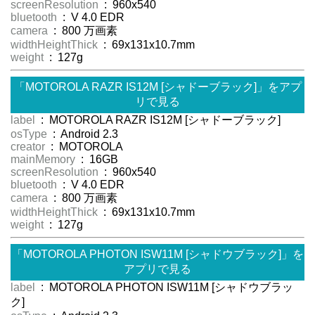
screenResolution
: 960x540
bluetooth
: V 4.0 EDR
camera
: 800 万画素
widthHeightThick
: 69x131x10.7mm
weight
: 127g
「MOTOROLA RAZR IS12M [シャドーブラック]」をアプ
リで見る
label
: MOTOROLA RAZR IS12M [シャドーブラック]
osType
: Android 2.3
creator
: MOTOROLA
mainMemory
: 16GB
screenResolution
: 960x540
bluetooth
: V 4.0 EDR
camera
: 800 万画素
widthHeightThick
: 69x131x10.7mm
weight
: 127g
「MOTOROLA PHOTON ISW11M [シャドウブラック]」を
アプリで見る
label
: MOTOROLA PHOTON ISW11M [シャドウブラッ
ク]