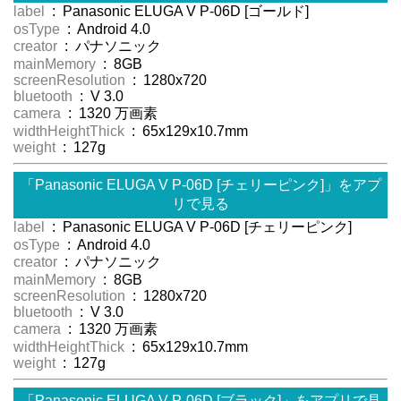
label
: Panasonic ELUGA V P-06D [ゴールド]
osType
: Android 4.0
creator
: パナソニック
mainMemory
: 8GB
screenResolution
: 1280x720
bluetooth
: V 3.0
camera
: 1320 万画素
widthHeightThick
: 65x129x10.7mm
weight
: 127g
「Panasonic ELUGA V P-06D [チェリーピンク]」をアプ
リで見る
label
: Panasonic ELUGA V P-06D [チェリーピンク]
osType
: Android 4.0
creator
: パナソニック
mainMemory
: 8GB
screenResolution
: 1280x720
bluetooth
: V 3.0
camera
: 1320 万画素
widthHeightThick
: 65x129x10.7mm
weight
: 127g
「Panasonic ELUGA V P-06D [ブラック]」をアプリで見