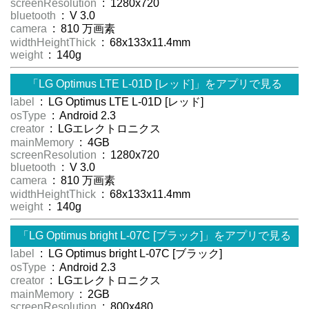
screenResolution
: 1280x720
bluetooth
: V 3.0
camera
: 810 万画素
widthHeightThick
: 68x133x11.4mm
weight
: 140g
「LG Optimus LTE L-01D [レッド]」をアプリで見る
label
: LG Optimus LTE L-01D [レッド]
osType
: Android 2.3
creator
: LGエレクトロニクス
mainMemory
: 4GB
screenResolution
: 1280x720
bluetooth
: V 3.0
camera
: 810 万画素
widthHeightThick
: 68x133x11.4mm
weight
: 140g
「LG Optimus bright L-07C [ブラック]」をアプリで見る
label
: LG Optimus bright L-07C [ブラック]
osType
: Android 2.3
creator
: LGエレクトロニクス
mainMemory
: 2GB
screenResolution
: 800x480