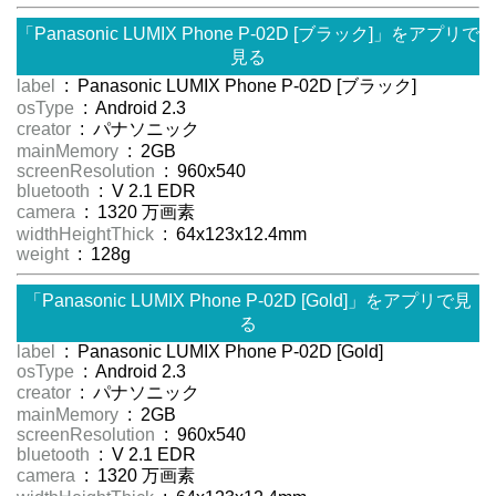
「Panasonic LUMIX Phone P-02D [ブラック]」をアプリで
見る
label
: Panasonic LUMIX Phone P-02D [ブラック]
osType
: Android 2.3
creator
: パナソニック
mainMemory
: 2GB
screenResolution
: 960x540
bluetooth
: V 2.1 EDR
camera
: 1320 万画素
widthHeightThick
: 64x123x12.4mm
weight
: 128g
「Panasonic LUMIX Phone P-02D [Gold]」をアプリで見
る
label
: Panasonic LUMIX Phone P-02D [Gold]
osType
: Android 2.3
creator
: パナソニック
mainMemory
: 2GB
screenResolution
: 960x540
bluetooth
: V 2.1 EDR
camera
: 1320 万画素