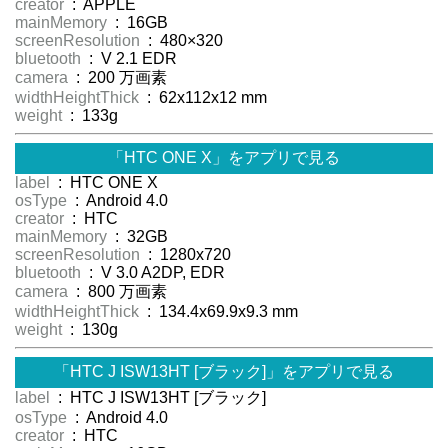
creator
: APPLE
mainMemory
: 16GB
screenResolution
: 480×320
bluetooth
: V 2.1 EDR
camera
: 200 万画素
widthHeightThick
: 62x112x12 mm
weight
: 133g
「HTC ONE X」をアプリで見る
label
: HTC ONE X
osType
: Android 4.0
creator
: HTC
mainMemory
: 32GB
screenResolution
: 1280x720
bluetooth
: V 3.0 A2DP, EDR
camera
: 800 万画素
widthHeightThick
: 134.4x69.9x9.3 mm
weight
: 130g
「HTC J ISW13HT [ブラック]」をアプリで見る
label
: HTC J ISW13HT [ブラック]
osType
: Android 4.0
creator
: HTC