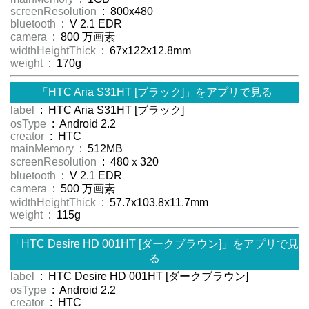
screenResolution
: 800x480
bluetooth
: V 2.1 EDR
camera
: 800 万画素
widthHeightThick
: 67x122x12.8mm
weight
: 170g
「HTC Aria S31HT [ブラック]」をアプリで見る
label
: HTC Aria S31HT [ブラック]
osType
: Android 2.2
creator
: HTC
mainMemory
: 512MB
screenResolution
: 480ｘ320
bluetooth
: V 2.1 EDR
camera
: 500 万画素
widthHeightThick
: 57.7x103.8x11.7mm
weight
: 115g
「HTC Desire HD 001HT [ダークブラウン]」をアプリで見
る
label
: HTC Desire HD 001HT [ダークブラウン]
osType
: Android 2.2
creator
: HTC