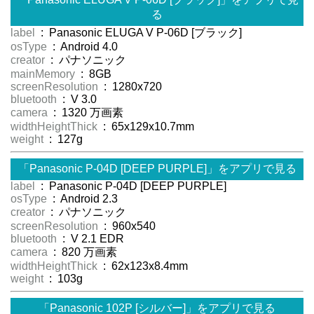
る
label
: Panasonic ELUGA V P-06D [ブラック]
osType
: Android 4.0
creator
: パナソニック
mainMemory
: 8GB
screenResolution
: 1280x720
bluetooth
: V 3.0
camera
: 1320 万画素
widthHeightThick
: 65x129x10.7mm
weight
: 127g
「Panasonic P-04D [DEEP PURPLE]」をアプリで見る
label
: Panasonic P-04D [DEEP PURPLE]
osType
: Android 2.3
creator
: パナソニック
screenResolution
: 960x540
bluetooth
: V 2.1 EDR
camera
: 820 万画素
widthHeightThick
: 62x123x8.4mm
weight
: 103g
「Panasonic 102P [シルバー]」をアプリで見る