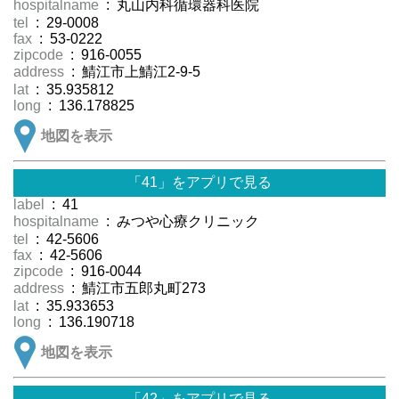
hospitalname
: 丸山内科循環器科医院
tel
: 29-0008
fax
: 53-0222
zipcode
: 916-0055
address
: 鯖江市上鯖江2-9-5
lat
: 35.935812
long
: 136.178825
地図を表示
「41」をアプリで見る
label
: 41
hospitalname
: みつや心療クリニック
tel
: 42-5606
fax
: 42-5606
zipcode
: 916-0044
address
: 鯖江市五郎丸町273
lat
: 35.933653
long
: 136.190718
地図を表示
「42」をアプリで見る