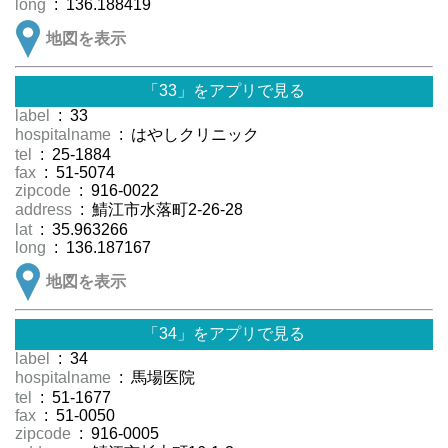
long
: 136.188419
地図を表示
「33」をアプリで見る
label
: 33
hospitalname
: はやしクリニック
tel
: 25-1884
fax
: 51-5074
zipcode
: 916-0022
address
: 鯖江市水落町2-26-28
lat
: 35.963266
long
: 136.187167
地図を表示
「34」をアプリで見る
label
: 34
hospitalname
: 馬場医院
tel
: 51-1677
fax
: 51-0050
zipcode
: 916-0005