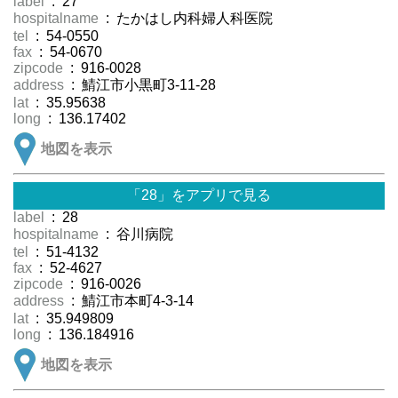
label
: 27
hospitalname
: たかはし内科婦人科医院
tel
: 54-0550
fax
: 54-0670
zipcode
: 916-0028
address
: 鯖江市小黒町3-11-28
lat
: 35.95638
long
: 136.17402
地図を表示
「28」をアプリで見る
label
: 28
hospitalname
: 谷川病院
tel
: 51-4132
fax
: 52-4627
zipcode
: 916-0026
address
: 鯖江市本町4-3-14
lat
: 35.949809
long
: 136.184916
地図を表示