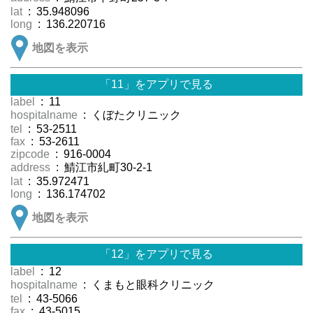
lat
: 35.948096
long
: 136.220716
地図を表示
「11」をアプリで見る
label
: 11
hospitalname
: くぼたクリニック
tel
: 53-2511
fax
: 53-2611
zipcode
: 916-0004
address
: 鯖江市糺町30-2-1
lat
: 35.972471
long
: 136.174702
地図を表示
「12」をアプリで見る
label
: 12
hospitalname
: くまもと眼科クリニック
tel
: 43-5066
fax
: 43-5015