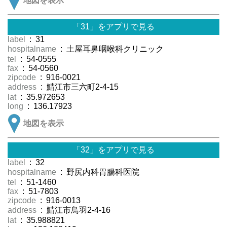
地図を表示
「31」をアプリで見る
label
: 31
hospitalname
: 土屋耳鼻咽喉科クリニック
tel
: 54-0555
fax
: 54-0560
zipcode
: 916-0021
address
: 鯖江市三六町2-4-15
lat
: 35.972653
long
: 136.17923
地図を表示
「32」をアプリで見る
label
: 32
hospitalname
: 野尻内科胃腸科医院
tel
: 51-1460
fax
: 51-7803
zipcode
: 916-0013
address
: 鯖江市鳥羽2-4-16
lat
: 35.988821