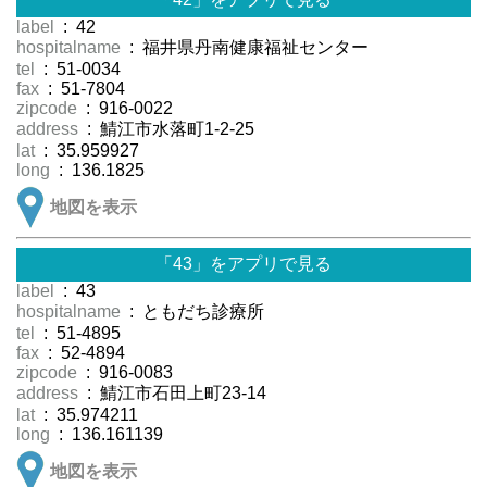
label
: 42
hospitalname
: 福井県丹南健康福祉センター
tel
: 51-0034
fax
: 51-7804
zipcode
: 916-0022
address
: 鯖江市水落町1-2-25
lat
: 35.959927
long
: 136.1825
地図を表示
「43」をアプリで見る
label
: 43
hospitalname
: ともだち診療所
tel
: 51-4895
fax
: 52-4894
zipcode
: 916-0083
address
: 鯖江市石田上町23-14
lat
: 35.974211
long
: 136.161139
地図を表示