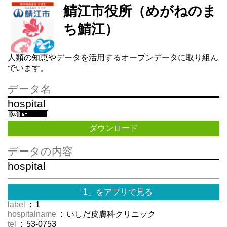
鯖江市役所（めがねのま
ち鯖江）
人類の知恵やデータを活用するオープンデータに取り組ん
でいます。
データ名
hospital
ダウンロード
データの内容
hospital
「1」をアプリで見る
label
: 1
hospitalname
: いしだ皮膚科クリニック
tel
: 53-0753