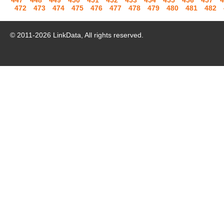
447
448
449
450
451
452
453
454
455
456
457
4
472
473
474
475
476
477
478
479
480
481
482
© 2011-
2026
LinkData, All rights reserved.