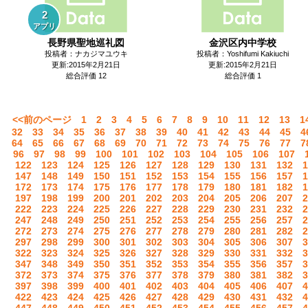
2
アプリ
長野県聖地巡礼図
金沢区内中学校
投稿者：ナカジマユウキ
投稿者：Yoshifumi Kakiuchi
更新:2015年2月21日
更新:2015年2月21日
総合評価 12
総合評価 1
<<前のページ
1
2
3
4
5
6
7
8
9
10
11
12
13
1
32
33
34
35
36
37
38
39
40
41
42
43
44
45
4
64
65
66
67
68
69
70
71
72
73
74
75
76
77
7
96
97
98
99
100
101
102
103
104
105
106
107
122
123
124
125
126
127
128
129
130
131
132
1
147
148
149
150
151
152
153
154
155
156
157
1
172
173
174
175
176
177
178
179
180
181
182
1
197
198
199
200
201
202
203
204
205
206
207
2
222
223
224
225
226
227
228
229
230
231
232
2
247
248
249
250
251
252
253
254
255
256
257
2
272
273
274
275
276
277
278
279
280
281
282
2
297
298
299
300
301
302
303
304
305
306
307
3
322
323
324
325
326
327
328
329
330
331
332
3
347
348
349
350
351
352
353
354
355
356
357
3
372
373
374
375
376
377
378
379
380
381
382
3
397
398
399
400
401
402
403
404
405
406
407
4
422
423
424
425
426
427
428
429
430
431
432
4