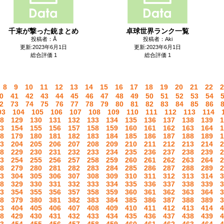
千束が撃った銃まとめ
卓球世界ランク一覧
投稿者：Å
投稿者：Aki
更新:2023年6月1日
更新:2023年6月1日
総合評価 1
総合評価 1
8
9
10
11
12
13
14
15
16
17
18
19
20
21
22
2
0
41
42
43
44
45
46
47
48
49
50
51
52
53
54
2
73
74
75
76
77
78
79
80
81
82
83
84
85
86
03
104
105
106
107
108
109
110
111
112
113
114
8
129
130
131
132
133
134
135
136
137
138
139
1
3
154
155
156
157
158
159
160
161
162
163
164
1
8
179
180
181
182
183
184
185
186
187
188
189
1
3
204
205
206
207
208
209
210
211
212
213
214
2
8
229
230
231
232
233
234
235
236
237
238
239
2
3
254
255
256
257
258
259
260
261
262
263
264
2
8
279
280
281
282
283
284
285
286
287
288
289
2
3
304
305
306
307
308
309
310
311
312
313
314
3
8
329
330
331
332
333
334
335
336
337
338
339
3
3
354
355
356
357
358
359
360
361
362
363
364
3
8
379
380
381
382
383
384
385
386
387
388
389
3
3
404
405
406
407
408
409
410
411
412
413
414
4
8
429
430
431
432
433
434
435
436
437
438
439
4