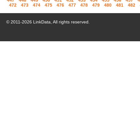
447
448
449
450
451
452
453
454
455
456
457
4
472
473
474
475
476
477
478
479
480
481
482
© 2011-
2026
LinkData, All rights reserved.