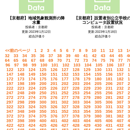
【京都府】地域気象観測所の降
【京都府】設置者別公立学校
水量
コンピュータ設置状況
投稿者：京都府
投稿者：京都府
更新:2023年1月12日
更新:2023年1月18日
総合評価 0
総合評価 0
<<前のページ
1
2
3
4
5
6
7
8
9
10
11
12
13
1
32
33
34
35
36
37
38
39
40
41
42
43
44
45
4
64
65
66
67
68
69
70
71
72
73
74
75
76
77
7
96
97
98
99
100
101
102
103
104
105
106
107
122
123
124
125
126
127
128
129
130
131
132
1
147
148
149
150
151
152
153
154
155
156
157
1
172
173
174
175
176
177
178
179
180
181
182
1
197
198
199
200
201
202
203
204
205
206
207
2
222
223
224
225
226
227
228
229
230
231
232
2
247
248
249
250
251
252
253
254
255
256
257
2
272
273
274
275
276
277
278
279
280
281
282
2
297
298
299
300
301
302
303
304
305
306
307
3
322
323
324
325
326
327
328
329
330
331
332
3
347
348
349
350
351
352
353
354
355
356
357
3
372
373
374
375
376
377
378
379
380
381
382
3
397
398
399
400
401
402
403
404
405
406
407
4
422
423
424
425
426
427
428
429
430
431
432
4