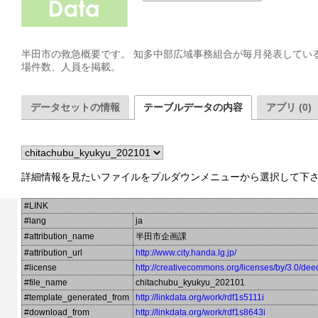
半田市の救急概要です。 知多中部広域事務組合が毎月発表してい
場件数、人員を掲載。
データセットの情報
テーブルデータの内容
アプリ (0)
詳細情報を見たいファイルをプルダウンメニューから選択して下
#LINK
#lang
ja
#attribution_name
半田市企画課
#attribution_url
http://www.city.handa.lg.jp/
#license
http://creativecommons.org/licenses/by/3.0/dee
#file_name
chitachubu_kyukyu_202101
#template_generated_from
http://linkdata.org/work/rdf1s5111i
#download_from
http://linkdata.org/work/rdf1s8643i