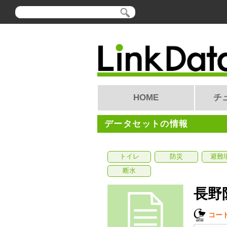
HOME
チ
データセットの情報
トイレ
防災
避難
断水
長野
コー