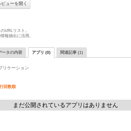
ルビューを開く
URLリスト。

の情報抽出に活用。
データの内容
アプリ (0)
関連記事 (1)
プリケーション
行回数順
まだ公開されているアプリはありません