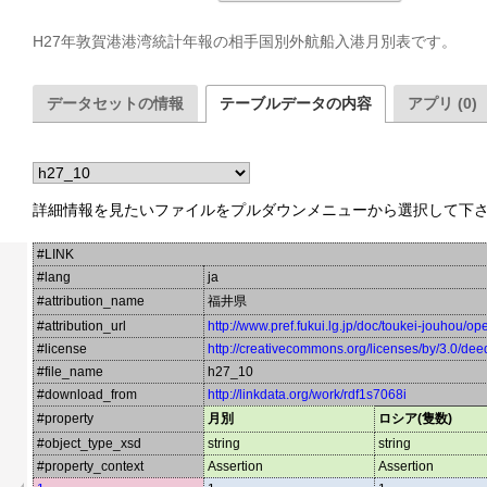
H27年敦賀港港湾統計年報の相手国別外航船入港月別表です。
データセットの情報
テーブルデータの内容
アプリ (0)
詳細情報を見たいファイルをプルダウンメニューから選択して下
#LINK
#lang
ja
#attribution_name
福井県
#attribution_url
http://www.pref.fukui.lg.jp/doc/toukei-jouhou/o
#license
http://creativecommons.org/licenses/by/3.0/dee
#file_name
h27_10
#download_from
http://linkdata.org/work/rdf1s7068i
#property
月別
ロシア(隻数)
#object_type_xsd
string
string
#property_context
Assertion
Assertion