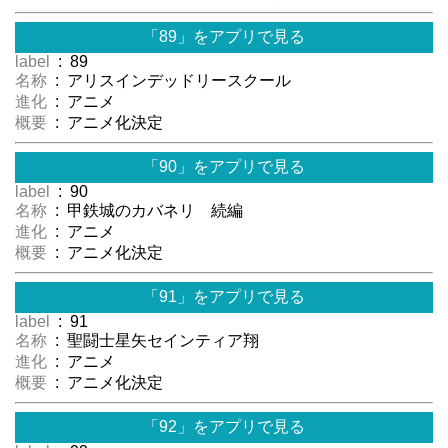
「89」をアプリで見る
label
: 89
名称
: アリスインデッドリースクール
進化
: アニメ
概要
: アニメ化決定
「90」をアプリで見る
label
: 90
名称
: 甲鉄城のカバネリ 続編
進化
: アニメ
概要
: アニメ化決定
「91」をアプリで見る
label
: 91
名称
: 聖闘士星矢セインティア翔
進化
: アニメ
概要
: アニメ化決定
「92」をアプリで見る