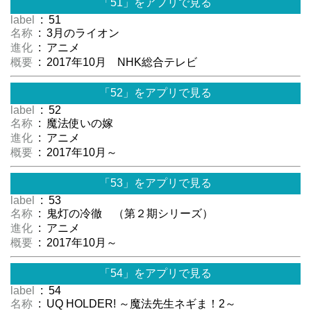
「51」をアプリで見る
label
: 51
名称
: 3月のライオン
進化
: アニメ
概要
: 2017年10月 NHK総合テレビ
「52」をアプリで見る
label
: 52
名称
: 魔法使いの嫁
進化
: アニメ
概要
: 2017年10月～
「53」をアプリで見る
label
: 53
名称
: 鬼灯の冷徹 （第２期シリーズ）
進化
: アニメ
概要
: 2017年10月～
「54」をアプリで見る
label
: 54
名称
: UQ HOLDER! ～魔法先生ネギま！2～