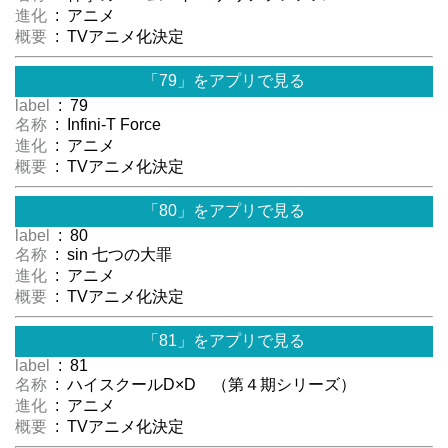
進化
: アニメ
概要
: TVアニメ化決定
「79」をアプリで見る
label
: 79
名称
: Infini-T Force
進化
: アニメ
概要
: TVアニメ化決定
「80」をアプリで見る
label
: 80
名称
: sin 七つの大罪
進化
: アニメ
概要
: TVアニメ化決定
「81」をアプリで見る
label
: 81
名称
: ハイスクールD×D （第４期シリーズ）
進化
: アニメ
概要
: TVアニメ化決定