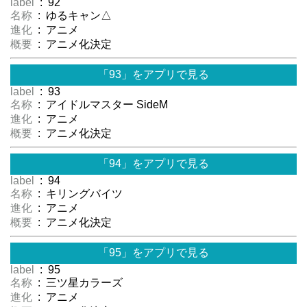
label
: 92
名称
: ゆるキャン△
進化
: アニメ
概要
: アニメ化決定
「93」をアプリで見る
label
: 93
名称
: アイドルマスター SideM
進化
: アニメ
概要
: アニメ化決定
「94」をアプリで見る
label
: 94
名称
: キリングバイツ
進化
: アニメ
概要
: アニメ化決定
「95」をアプリで見る
label
: 95
名称
: 三ツ星カラーズ
進化
: アニメ