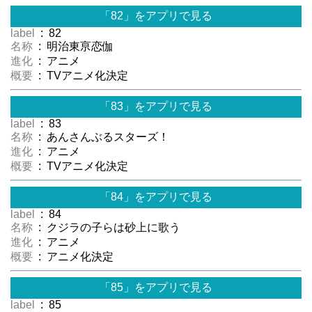
「82」をアプリで見る
label
: 82
名称
: 明治東亰恋伽
進化
: アニメ
概要
: TVアニメ化決定
「83」をアプリで見る
label
: 83
名称
: あんさんぶるスターズ！
進化
: アニメ
概要
: TVアニメ化決定
「84」をアプリで見る
label
: 84
名称
: クジラの子らは砂上に歌う
進化
: アニメ
概要
: アニメ化決定
「85」をアプリで見る
label
: 85