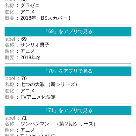
名称
: グラゼニ
進化
: アニメ
概要
: 2018年 BSスカパー！
「69」をアプリで見る
label
: 69
名称
: サンリオ男子
進化
: アニメ
概要
: 2018年冬
「70」をアプリで見る
label
: 70
名称
: 七つの大罪 （新シリーズ）
進化
: アニメ
概要
: TVアニメ化決定
「71」をアプリで見る
label
: 71
名称
: ワンパンマン （第２期シリーズ）
進化
: アニメ