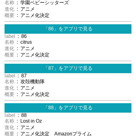
名称
: 学園ベビーシッターズ
進化
: アニメ
概要
: アニメ化決定
「86」をアプリで見る
label
: 86
名称
: citrus
進化
: アニメ
概要
: アニメ化決定
「87」をアプリで見る
label
: 87
名称
: 攻殻機動隊
進化
: アニメ
概要
: アニメ化決定
「88」をアプリで見る
label
: 88
名称
: Lost in Oz
進化
: アニメ
概要
: アニメ化決定 Amazonプライム