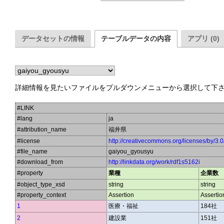
データセットの情報
テーブルデータの内容
アプリ (0)
詳細情報を見たいファイルをプルダウンメニューから選択して下
#LINK
#lang
ja
#attribution_name
福井県
#license
http://creativecommons.org/licenses/by/3.0
#file_name
gaiyou_gyousyu
#download_from
http://linkdata.org/work/rdf1s5162i
#property
業種
企業数
#object_type_xsd
string
string
#property_context
Assertion
Assertio
1
医療・福祉
184社
2
建設業
151社