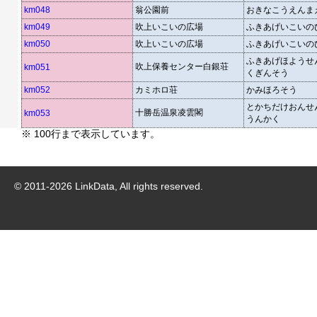
km048
翁公園前
おきなこうえんま
km049
吹上いこいの広場
ふきあげいこいの
km050
吹上いこいの広場
ふきあげいこいの
ふきあげほようせ
吹上保養センター白銀荘
km051
くぎんそう
km052
カミホロ荘
かみほろそう
とかちだけおんせ
十勝岳温泉凌雲閣
km053
うんかく
※ 100行まで表示しています。
© 2011-
2026
LinkData, All rights reserved.