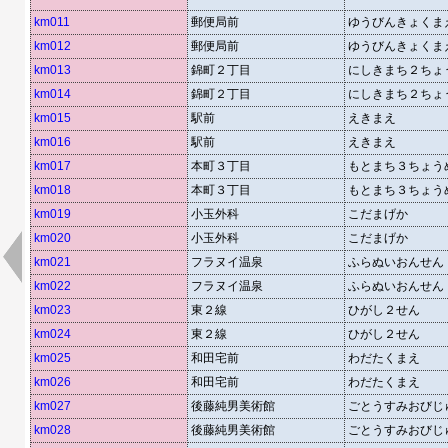
km011
郵便局前
ゆうびんきょくま
km012
郵便局前
ゆうびんきょくま
km013
錦町２丁目
にしきまち２ちょ
km014
錦町２丁目
にしきまち２ちょ
km015
駅前
えきまえ
km016
駅前
えきまえ
km017
本町３丁目
もとまち３ちょう
km018
本町３丁目
もとまち３ちょう
km019
小玉外科
こだまげか
km020
小玉外科
こだまげか
km021
フラヌイ温泉
ふらぬいおんせん
km022
フラヌイ温泉
ふらぬいおんせん
km023
東２線
ひがし２せん
km024
東２線
ひがし２せん
km025
和田宅前
わだたくまえ
km026
和田宅前
わだたくまえ
km027
後藤純男美術館
ごとうすみおびじ
km028
後藤純男美術館
ごとうすみおびじ