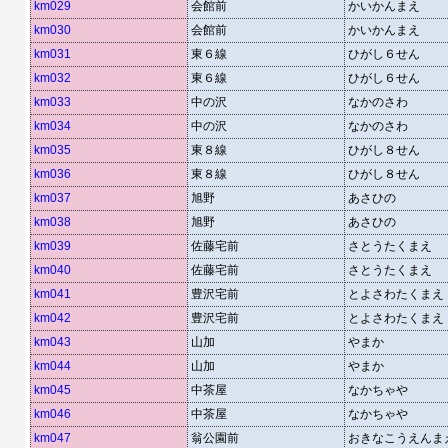
km029
会館前
かいかんまえ
km030
会館前
かいかんまえ
km031
東６線
ひがし６せん
km032
東６線
ひがし６せん
km033
中の沢
なかのさわ
km034
中の沢
なかのさわ
km035
東８線
ひがし８せん
km036
東８線
ひがし８せん
km037
旭野
あさひの
km038
旭野
あさひの
km039
佐藤宅前
さとうたくまえ
km040
佐藤宅前
さとうたくまえ
km041
豊沢宅前
とよさわたくまえ
km042
豊沢宅前
とよさわたくまえ
km043
山加
やまか
km044
山加
やまか
km045
中茶屋
なかちゃや
km046
中茶屋
なかちゃや
km047
翁公園前
おきなこうえんま