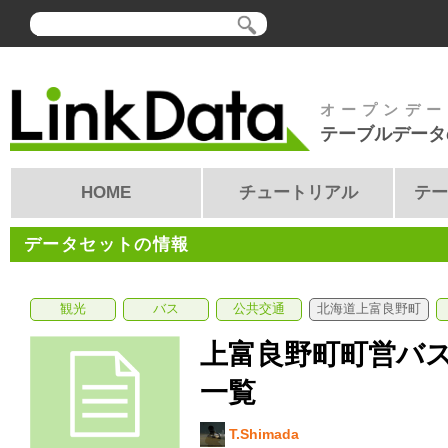
オープンデー
テーブルデータ
HOME
チュートリアル
テー
データセットの情報
観光
バス
公共交通
北海道上富良野町
上富良野町町営バ
一覧
T.Shimada