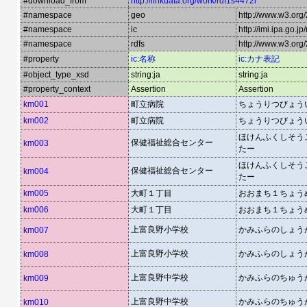
#download_from
http://linkdata.org/work/rdf1s4472i
#namespace
geo
http://www.w3.or
#namespace
ic
http://imi.ipa.go.jp
#namespace
rdfs
http://www.w3.org
#property
ic:名称
ic:カナ表記
#object_type_xsd
string:ja
string:ja
#property_context
Assertion
Assertion
km001
町立病院
ちょうりつびょう
km002
町立病院
ちょうりつびょう
ほけんふくしそう
保健福祉総合センター
km003
たー
ほけんふくしそう
保健福祉総合センター
km004
たー
km005
大町１丁目
おおまち１ちょう
km006
大町１丁目
おおまち１ちょう
上富良野小学校
かみふらのしょう
km007
上富良野小学校
かみふらのしょう
km008
上富良野中学校
かみふらのちゅう
km009
上富良野中学校
かみふらのちゅう
km010