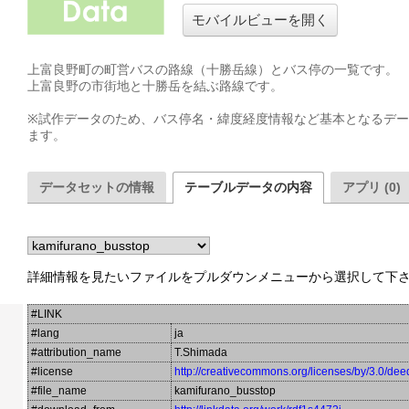
モバイルビューを開く
上富良野町の町営バスの路線（十勝岳線）とバス停の一覧です。

上富良野の市街地と十勝岳を結ぶ路線です。

※試作データのため、バス停名・緯度経度情報など基本となるデ
ます。
データセットの情報
テーブルデータの内容
アプリ (0)
詳細情報を見たいファイルをプルダウンメニューから選択して下
#LINK
#lang
ja
#attribution_name
T.Shimada
#license
http://creativecommons.org/licenses/by/3.0/dee
#file_name
kamifurano_busstop