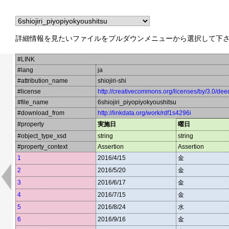
詳細情報を見たいファイルをプルダウンメニューから選択して下
#LINK
#lang
ja
#attribution_name
shiojiri-shi
#license
http://creativecommons.org/licenses/by/3.0/dee
#file_name
6shiojiri_piyopiyokyoushitsu
#download_from
http://linkdata.org/work/rdf1s4296i
#property
実施日
曜日
#object_type_xsd
string
string
#property_context
Assertion
Assertion
1
2016/4/15
金
2
2016/5/20
金
3
2016/6/17
金
4
2016/7/15
金
5
2016/8/24
水
6
2016/9/16
金