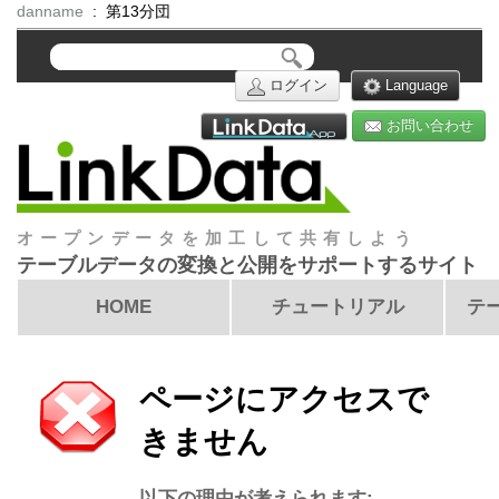
danname
: 第13分団
ログイン
Language
お問い合わせ
オープンデータを加工して共有しよう
テーブルデータの変換と公開をサポートするサイト
HOME
チュートリアル
テ
ページにアクセスで
きません
以下の理由が考えられます: