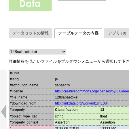
データセットの情報
テーブルデータの内容
アプリ (0)
詳細情報を見たいファイルをプルダウンメニューから選択して下
#LINK
#lang
ja
#attribution_name
sabaecity
#license
http://creativecommons.org/licenses/by/3.0/dee
#file_name
128sabaetokei
#download_from
http://linkdata.org/work/rdf1s4108i
#property
Classification
13
#object_type_xsd
string
float
#property_context
Assertion
Assertion
1
基準財政需要額
12233160