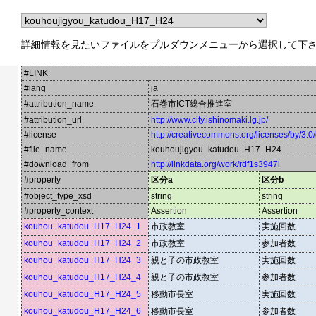
詳細情報を見たいファイルをプルダウンメニューから選択して下
#LINK
#lang
ja
#attribution_name
石巻市ICT総合推進室
#attribution_url
http://www.city.ishinomaki.lg.jp/
#license
http://creativecommons.org/licenses/by/3.0
#file_name
kouhoujigyou_katudou_H17_H24
#download_from
http://linkdata.org/work/rdf1s3947i
#property
区分a
区分b
#object_type_xsd
string
string
#property_context
Assertion
Assertion
kouhou_katudou_H17_H24_1
市政教室
実施回数
kouhou_katudou_H17_H24_2
市政教室
参加者数
kouhou_katudou_H17_H24_3
親と子の市政教室
実施回数
kouhou_katudou_H17_H24_4
親と子の市政教室
参加者数
kouhou_katudou_H17_H24_5
移動市長室
実施回数
kouhou_katudou_H17_H24_6
移動市長室
参加者数