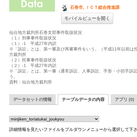
石巻市, ＩＣＴ総合推進課
モバイルビューを開く
仙台地方裁判所石巻支部事件取扱状況　

（１）刑事事件取扱状況

（１）-1　平成27年内訳

※「訴訟」とは、第一審及び再審事件をいう。（平成11年以前は
方裁判所　

（２）民事事件取扱状況

（２）-1　平成27年内訳

※「訴訟」とは、第一審（通常訴訟、人事訴訟、手形・小切手訴訟
う。

資料：仙台地方裁判所　
データセットの情報
テーブルデータの内容
アプリ (0)
詳細情報を見たいファイルをプルダウンメニューから選択して下