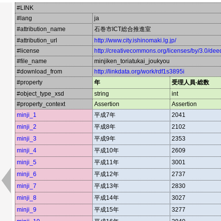
#LINK
#lang
ja
#attribution_name
石巻市ICT総合推進室
#attribution_url
http://www.city.ishinomaki.lg.jp/
#license
http://creativecommons.org/licenses/by/3.0/dee
#file_name
minjiken_toriatukai_joukyou
#download_from
http://linkdata.org/work/rdf1s3895i
#property
年
受理人員-総数
#object_type_xsd
string
int
#property_context
Assertion
Assertion
minji_1
平成7年
2041
minji_2
平成8年
2102
minji_3
平成9年
2353
minji_4
平成10年
2609
minji_5
平成11年
3001
minji_6
平成12年
2737
minji_7
平成13年
2830
minji_8
平成14年
3027
minji_9
平成15年
3277