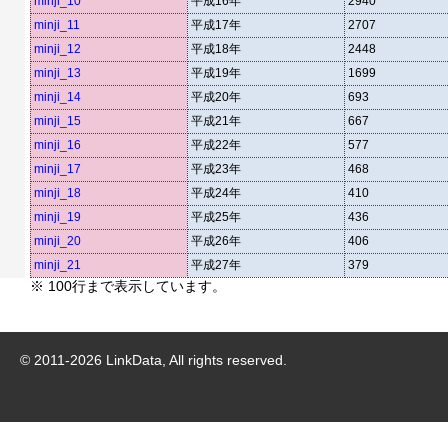
minji_10
平成16年
2940
minji_11
平成17年
2707
minji_12
平成18年
2448
minji_13
平成19年
1699
minji_14
平成20年
693
minji_15
平成21年
667
minji_16
平成22年
577
minji_17
平成23年
468
minji_18
平成24年
410
minji_19
平成25年
436
minji_20
平成26年
406
minji_21
平成27年
379
※ 100行まで表示しています。
© 2011-
2026
LinkData, All rights reserved.