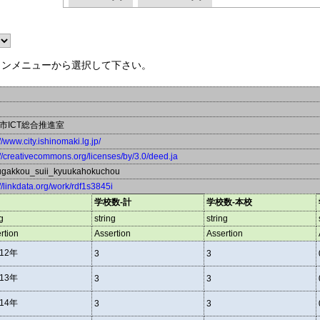
ウンメニューから選択して下さい。
市ICT総合推進室
://www.city.ishinomaki.lg.jp/
://creativecommons.org/licenses/by/3.0/deed.ja
ugakkou_suii_kyuukahokuchou
://linkdata.org/work/rdf1s3845i
学校数-計
学校数-本校
g
string
string
rtion
Assertion
Assertion
12年
3
3
13年
3
3
14年
3
3