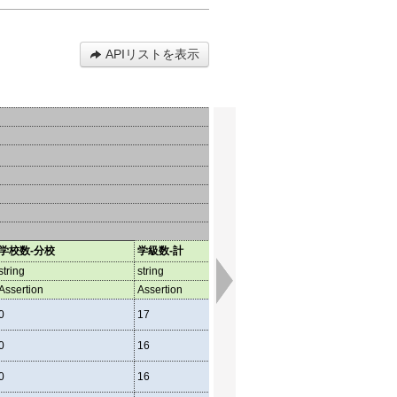
APIリストを表示
学校数-分校
学級数-計
学級数-単式
string
string
string
Assertion
Assertion
Assertion
0
17
15
0
16
15
0
16
15