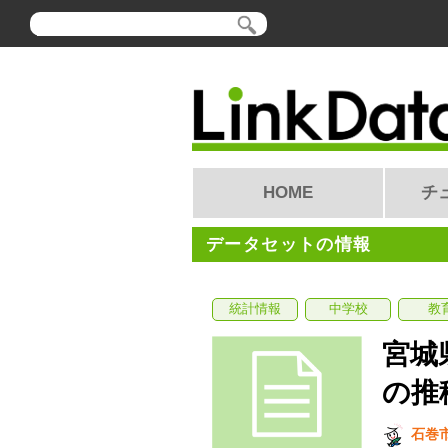
HOME
チ
データセットの情報
統計情報
中学校
教
宮城
の推
石巻市