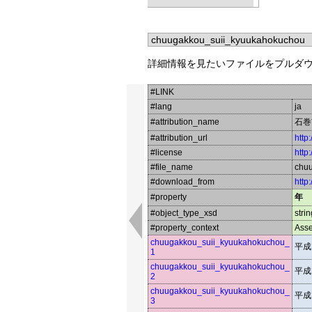
詳細情報を見たいファイルをプルダ
#LINK
#lang
ja
#attribution_name
石巻
#attribution_url
http
#license
http
#file_name
chu
#download_from
http
#property
年
#object_type_xsd
strin
#property_context
Asse
chuugakkou_suii_kyuukahokuchou_
平成
1
chuugakkou_suii_kyuukahokuchou_
平成
2
chuugakkou_suii_kyuukahokuchou_
平成
3