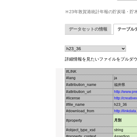
Ｈ23年敦賀港統計年報の貯炭場・貯
データセットの情報
テーブル
詳細情報を見たいファイルをプルダ
#LINK
#lang
ja
#attribution_name
福井県
#attribution_url
http://www.pr
#license
http://creati
#file_name
h23_36
#download_from
http://linkdat
月別
#property
#object_type_xsd
string
#property_context
Assertion