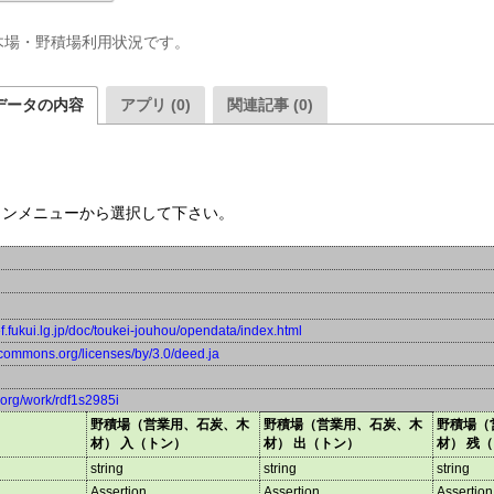
木場・野積場利用状況です。
データの内容
アプリ (0)
関連記事 (0)
ウンメニューから選択して下さい。
ef.fukui.lg.jp/doc/toukei-jouhou/opendata/index.html
vecommons.org/licenses/by/3.0/deed.ja
a.org/work/rdf1s2985i
野積場（営業用、石炭、木
野積場（営業用、石炭、木
野積場（
材） 入（トン）
材） 出（トン）
材） 残
string
string
string
Assertion
Assertion
Assertion