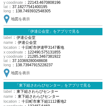
y coodinate
: 22143.4670808196
lat
: 37.18277541400195
long
: 138.7493932548305
地図を表示
「伊達公会堂」をアプリで見る
label
: 伊達公会堂
name
: 伊達公会堂
location
: 十日町市伊達甲3147番地
x coodinate
: 122490.575131855
y coodinate
: 21285.3467381922
lat
: 37.10369280048608
long
: 138.73947915228237
地図を表示
「東下組さわらびセンター」をアプリで見る
label
: 東下組さわらびセンター
name
: 東下組さわらびセンター
location
: 十日町市東下組1112番地2