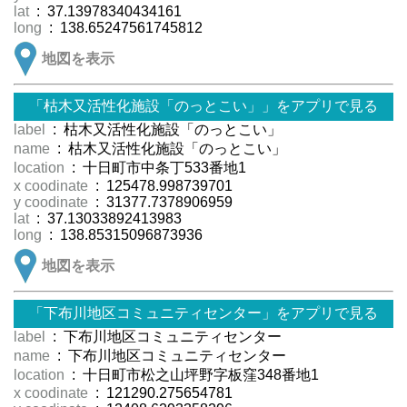
lat
: 37.13978340434161
long
: 138.65247561745812
地図を表示
「枯木又活性化施設「のっとこい」」をアプリで見る
label
: 枯木又活性化施設「のっとこい」
name
: 枯木又活性化施設「のっとこい」
location
: 十日町市中条丁533番地1
x coodinate
: 125478.998739701
y coodinate
: 31377.7378906959
lat
: 37.13033892413983
long
: 138.85315096873936
地図を表示
「下布川地区コミュニティセンター」をアプリで見る
label
: 下布川地区コミュニティセンター
name
: 下布川地区コミュニティセンター
location
: 十日町市松之山坪野字板窪348番地1
x coodinate
: 121290.275654781