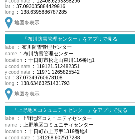
y coodinate
: 12408.6293358296
lat
: 37.093035884429916
long
: 138.6395886787285
地図を表示
「布川防雪管理センター」をアプリで見る
label
: 布川防雪管理センター
name
: 布川防雪管理センター
location
: 十日町市松之山東川116番地1
x coodinate
: 119121.512482351
y coodinate
: 11971.1265825542
lat
: 37.07349760678108
long
: 138.63463251431793
地図を表示
「上野地区コミュニティセンター」をアプリで見る
label
: 上野地区コミュニティセンター
name
: 上野地区コミュニティセンター
location
: 十日町市上野甲1319番地4
x coodinate
: 131268.602517288