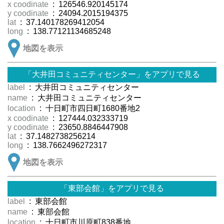
x coodinate
: 126546.920145174
y coodinate
: 24094.2015194375
lat
: 37.140178269412054
long
: 138.77121134685248
地図を表示
「大井田コミュニティセンター」をアプリで見る
label
: 大井田コミュニティセンター
name
: 大井田コミュニティセンター
location
: 十日町市四日町1680番地2
x coodinate
: 127444.032333719
y coodinate
: 23650.8846447908
lat
: 37.1482738256214
long
: 138.7662496272317
地図を表示
「東部会館」をアプリで見る
label
: 東部会館
name
: 東部会館
location
: 十日町市川原町838番地