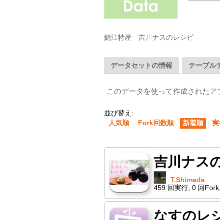
鯖江特産　吉川ナスのレシピ
データセットの情報
テーブル
このデータを使って作成されたア
並び替え:
人気順
Fork回数順
新着順
実
吉川ナス
T.Shimada
459
回実行
,
0
回Fork
なすのレ