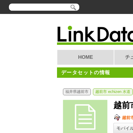
HOME
チ
データセットの情報
福井県越前市
越前市 echizen 水道
越前
越前
モバイ