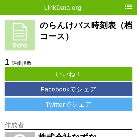
LinkData.org
のらんけバス時刻表（档
コース）
1
評価指数
いいね！
Facebookでシェア
Twitterでシェア
作成者