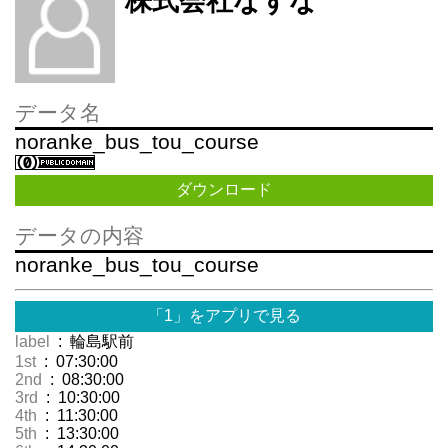
株式会社なずな
データ名
noranke_bus_tou_course
ダウンロード
データの内容
noranke_bus_tou_course
「1」をアプリで見る
label
: 輪島駅前
1st
: 07:30:00
2nd
: 08:30:00
3rd
: 10:30:00
4th
: 11:30:00
5th
: 13:30:00