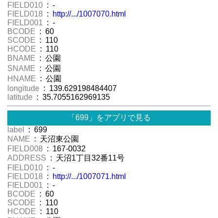
FIELD010
: -
FIELD018
:
http://.../1007070.html
FIELD001
: -
BCODE
: 60
SCODE
: 110
HCODE
: 110
BNAME
: 公園
SNAME
: 公園
HNAME
: 公園
longitude
: 139.629198484407
latitude
: 35.7055162969135
「699」をアプリで見る
label
: 699
NAME
: 天沼東公園
FIELD008
: 167-0032
ADDRESS
: 天沼1丁目32番11号
FIELD010
: -
FIELD018
:
http://.../1007071.html
FIELD001
: -
BCODE
: 60
SCODE
: 110
HCODE
: 110