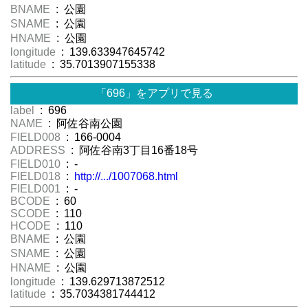
BNAME
: 公園
SNAME
: 公園
HNAME
: 公園
longitude
: 139.633947645742
latitude
: 35.7013907155338
「696」をアプリで見る
label
: 696
NAME
: 阿佐谷南公園
FIELD008
: 166-0004
ADDRESS
: 阿佐谷南3丁目16番18号
FIELD010
: -
FIELD018
:
http://.../1007068.html
FIELD001
: -
BCODE
: 60
SCODE
: 110
HCODE
: 110
BNAME
: 公園
SNAME
: 公園
HNAME
: 公園
longitude
: 139.629713872512
latitude
: 35.7034381744412