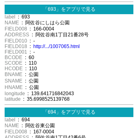
「693」をアプリで見る
label
: 693
NAME
: 阿佐谷にしはら公園
FIELD008
: 166-0004
ADDRESS
: 阿佐谷南1丁目21番28号
FIELD010
: -
FIELD018
:
http://.../1007065.html
FIELD001
: -
BCODE
: 60
SCODE
: 110
HCODE
: 110
BNAME
: 公園
SNAME
: 公園
HNAME
: 公園
longitude
: 139.641716842043
latitude
: 35.6998525139768
「694」をアプリで見る
label
: 694
NAME
: 阿佐谷東公園
FIELD008
: 167-0004
ADDRESS
: 阿佐谷南1丁目42番6号