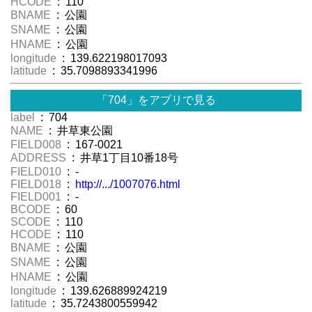
HCODE
: 110
BNAME
: 公園
SNAME
: 公園
HNAME
: 公園
longitude
: 139.622198017093
latitude
: 35.7098893341996
「704」をアプリで見る
label
: 704
NAME
: 井草東公園
FIELD008
: 167-0021
ADDRESS
: 井草1丁目10番18号
FIELD010
: -
FIELD018
:
http://.../1007076.html
FIELD001
: -
BCODE
: 60
SCODE
: 110
HCODE
: 110
BNAME
: 公園
SNAME
: 公園
HNAME
: 公園
longitude
: 139.626889924219
latitude
: 35.7243800559942