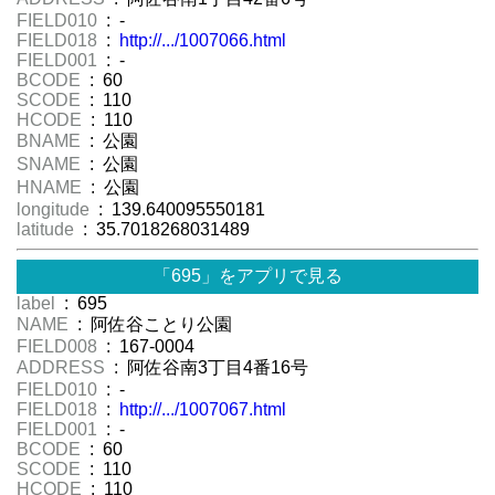
FIELD010
: -
FIELD018
:
http://.../1007066.html
FIELD001
: -
BCODE
: 60
SCODE
: 110
HCODE
: 110
BNAME
: 公園
SNAME
: 公園
HNAME
: 公園
longitude
: 139.640095550181
latitude
: 35.7018268031489
「695」をアプリで見る
label
: 695
NAME
: 阿佐谷ことり公園
FIELD008
: 167-0004
ADDRESS
: 阿佐谷南3丁目4番16号
FIELD010
: -
FIELD018
:
http://.../1007067.html
FIELD001
: -
BCODE
: 60
SCODE
: 110
HCODE
: 110