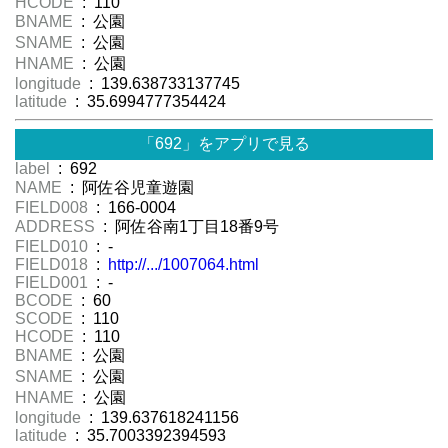
HCODE
: 110
BNAME
: 公園
SNAME
: 公園
HNAME
: 公園
longitude
: 139.638733137745
latitude
: 35.6994777354424
「692」をアプリで見る
label
: 692
NAME
: 阿佐谷児童遊園
FIELD008
: 166-0004
ADDRESS
: 阿佐谷南1丁目18番9号
FIELD010
: -
FIELD018
:
http://.../1007064.html
FIELD001
: -
BCODE
: 60
SCODE
: 110
HCODE
: 110
BNAME
: 公園
SNAME
: 公園
HNAME
: 公園
longitude
: 139.637618241156
latitude
: 35.7003392394593