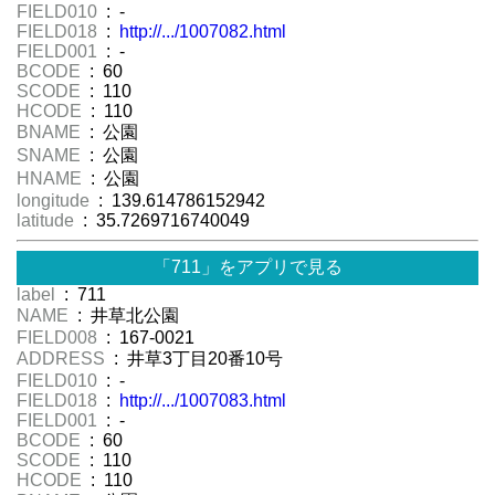
FIELD010
: -
FIELD018
:
http://.../1007082.html
FIELD001
: -
BCODE
: 60
SCODE
: 110
HCODE
: 110
BNAME
: 公園
SNAME
: 公園
HNAME
: 公園
longitude
: 139.614786152942
latitude
: 35.7269716740049
「711」をアプリで見る
label
: 711
NAME
: 井草北公園
FIELD008
: 167-0021
ADDRESS
: 井草3丁目20番10号
FIELD010
: -
FIELD018
:
http://.../1007083.html
FIELD001
: -
BCODE
: 60
SCODE
: 110
HCODE
: 110