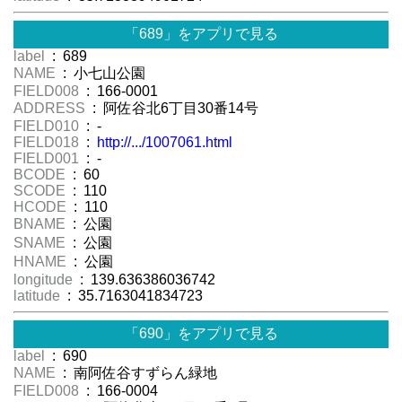
「689」をアプリで見る
label
: 689
NAME
: 小七山公園
FIELD008
: 166-0001
ADDRESS
: 阿佐谷北6丁目30番14号
FIELD010
: -
FIELD018
:
http://.../1007061.html
FIELD001
: -
BCODE
: 60
SCODE
: 110
HCODE
: 110
BNAME
: 公園
SNAME
: 公園
HNAME
: 公園
longitude
: 139.636386036742
latitude
: 35.7163041834723
「690」をアプリで見る
label
: 690
NAME
: 南阿佐谷すずらん緑地
FIELD008
: 166-0004