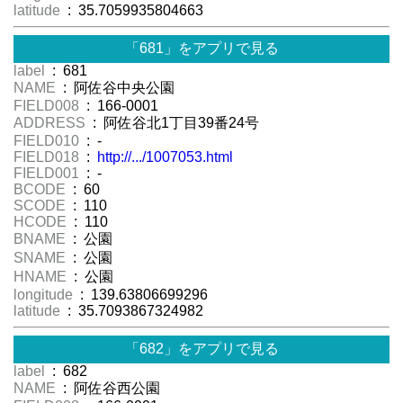
latitude
: 35.7059935804663
「681」をアプリで見る
label
: 681
NAME
: 阿佐谷中央公園
FIELD008
: 166-0001
ADDRESS
: 阿佐谷北1丁目39番24号
FIELD010
: -
FIELD018
:
http://.../1007053.html
FIELD001
: -
BCODE
: 60
SCODE
: 110
HCODE
: 110
BNAME
: 公園
SNAME
: 公園
HNAME
: 公園
longitude
: 139.63806699296
latitude
: 35.7093867324982
「682」をアプリで見る
label
: 682
NAME
: 阿佐谷西公園