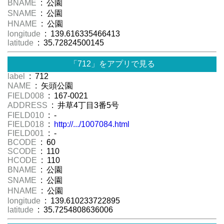
BNAME
: 公園
SNAME
: 公園
HNAME
: 公園
longitude
: 139.616335466413
latitude
: 35.72824500145
「712」をアプリで見る
label
: 712
NAME
: 矢頭公園
FIELD008
: 167-0021
ADDRESS
: 井草4丁目3番5号
FIELD010
: -
FIELD018
:
http://.../1007084.html
FIELD001
: -
BCODE
: 60
SCODE
: 110
HCODE
: 110
BNAME
: 公園
SNAME
: 公園
HNAME
: 公園
longitude
: 139.610233722895
latitude
: 35.7254808636006