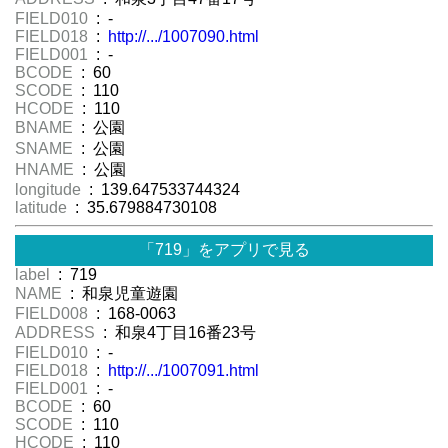
FIELD010
: -
FIELD018
:
http://.../1007090.html
FIELD001
: -
BCODE
: 60
SCODE
: 110
HCODE
: 110
BNAME
: 公園
SNAME
: 公園
HNAME
: 公園
longitude
: 139.647533744324
latitude
: 35.679884730108
「719」をアプリで見る
label
: 719
NAME
: 和泉児童遊園
FIELD008
: 168-0063
ADDRESS
: 和泉4丁目16番23号
FIELD010
: -
FIELD018
:
http://.../1007091.html
FIELD001
: -
BCODE
: 60
SCODE
: 110
HCODE
: 110