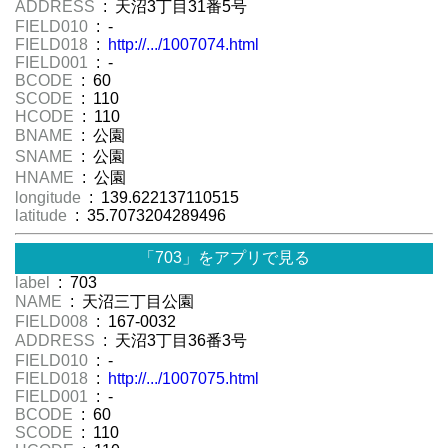
ADDRESS
: 天沼3丁目31番5号
FIELD010
: -
FIELD018
:
http://.../1007074.html
FIELD001
: -
BCODE
: 60
SCODE
: 110
HCODE
: 110
BNAME
: 公園
SNAME
: 公園
HNAME
: 公園
longitude
: 139.622137110515
latitude
: 35.7073204289496
「703」をアプリで見る
label
: 703
NAME
: 天沼三丁目公園
FIELD008
: 167-0032
ADDRESS
: 天沼3丁目36番3号
FIELD010
: -
FIELD018
:
http://.../1007075.html
FIELD001
: -
BCODE
: 60
SCODE
: 110