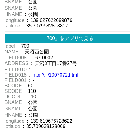
BNAME
: 公園
SNAME
: 公園
HNAME
: 公園
longitude
: 139.627622699876
latitude
: 35.7079982818817
「700」をアプリで見る
label
: 700
NAME
: 天沼西公園
FIELD008
: 167-0032
ADDRESS
: 天沼3丁目17番27号
FIELD010
: -
FIELD018
:
http://.../1007072.html
FIELD001
: -
BCODE
: 60
SCODE
: 110
HCODE
: 110
BNAME
: 公園
SNAME
: 公園
HNAME
: 公園
longitude
: 139.619676728622
latitude
: 35.709039129066