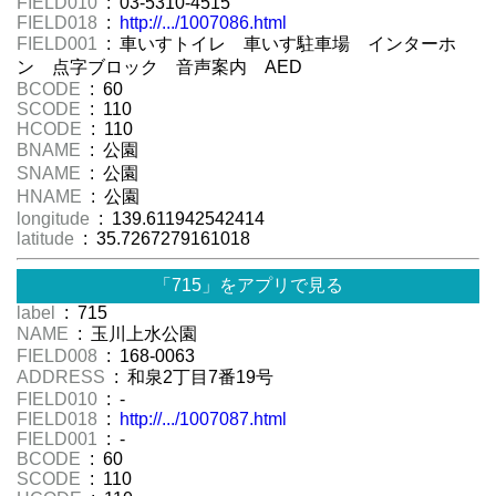
FIELD010
: 03-5310-4515
FIELD018
:
http://.../1007086.html
FIELD001
: 車いすトイレ 車いす駐車場 インターホ
ン 点字ブロック 音声案内 AED
BCODE
: 60
SCODE
: 110
HCODE
: 110
BNAME
: 公園
SNAME
: 公園
HNAME
: 公園
longitude
: 139.611942542414
latitude
: 35.7267279161018
「715」をアプリで見る
label
: 715
NAME
: 玉川上水公園
FIELD008
: 168-0063
ADDRESS
: 和泉2丁目7番19号
FIELD010
: -
FIELD018
:
http://.../1007087.html
FIELD001
: -
BCODE
: 60
SCODE
: 110