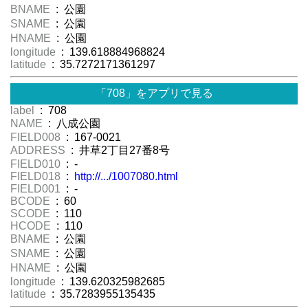
BNAME
: 公園
SNAME
: 公園
HNAME
: 公園
longitude
: 139.618884968824
latitude
: 35.7272171361297
「708」をアプリで見る
label
: 708
NAME
: 八成公園
FIELD008
: 167-0021
ADDRESS
: 井草2丁目27番8号
FIELD010
: -
FIELD018
:
http://.../1007080.html
FIELD001
: -
BCODE
: 60
SCODE
: 110
HCODE
: 110
BNAME
: 公園
SNAME
: 公園
HNAME
: 公園
longitude
: 139.620325982685
latitude
: 35.7283955135435