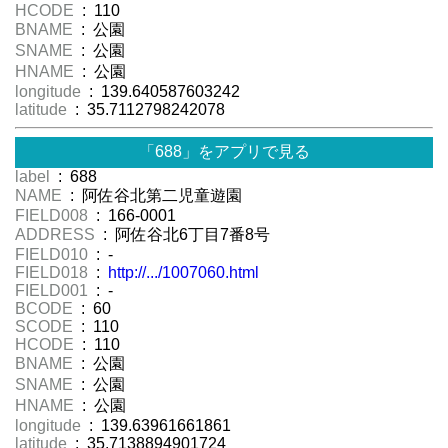
HCODE
: 110
BNAME
: 公園
SNAME
: 公園
HNAME
: 公園
longitude
: 139.640587603242
latitude
: 35.7112798242078
「688」をアプリで見る
label
: 688
NAME
: 阿佐谷北第二児童遊園
FIELD008
: 166-0001
ADDRESS
: 阿佐谷北6丁目7番8号
FIELD010
: -
FIELD018
:
http://.../1007060.html
FIELD001
: -
BCODE
: 60
SCODE
: 110
HCODE
: 110
BNAME
: 公園
SNAME
: 公園
HNAME
: 公園
longitude
: 139.63961661861
latitude
: 35.7138894901724