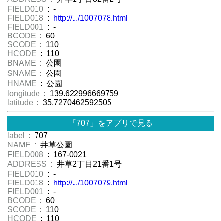
FIELD010
: -
FIELD018
:
http://.../1007078.html
FIELD001
: -
BCODE
: 60
SCODE
: 110
HCODE
: 110
BNAME
: 公園
SNAME
: 公園
HNAME
: 公園
longitude
: 139.622996669759
latitude
: 35.7270462592505
「707」をアプリで見る
label
: 707
NAME
: 井草公園
FIELD008
: 167-0021
ADDRESS
: 井草2丁目21番1号
FIELD010
: -
FIELD018
:
http://.../1007079.html
FIELD001
: -
BCODE
: 60
SCODE
: 110
HCODE
: 110