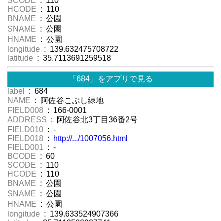
SCODE
: 110
HCODE
: 110
BNAME
: 公園
SNAME
: 公園
HNAME
: 公園
longitude
: 139.632475708722
latitude
: 35.7113691259518
「684」をアプリで見る
label
: 684
NAME
: 阿佐谷こぶし緑地
FIELD008
: 166-0001
ADDRESS
: 阿佐谷北3丁目36番2号
FIELD010
: -
FIELD018
:
http://.../1007056.html
FIELD001
: -
BCODE
: 60
SCODE
: 110
HCODE
: 110
BNAME
: 公園
SNAME
: 公園
HNAME
: 公園
longitude
: 139.633524907366