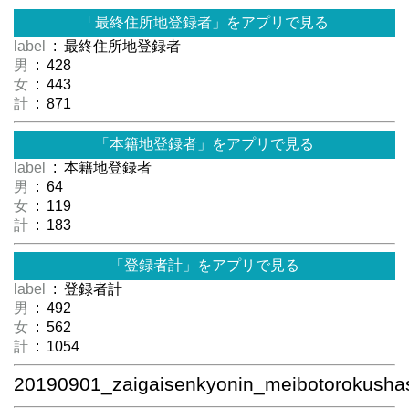
「最終住所地登録者」をアプリで見る
label
: 最終住所地登録者
男
: 428
女
: 443
計
: 871
「本籍地登録者」をアプリで見る
label
: 本籍地登録者
男
: 64
女
: 119
計
: 183
「登録者計」をアプリで見る
label
: 登録者計
男
: 492
女
: 562
計
: 1054
20190901_zaigaisenkyonin_meibotorokusha