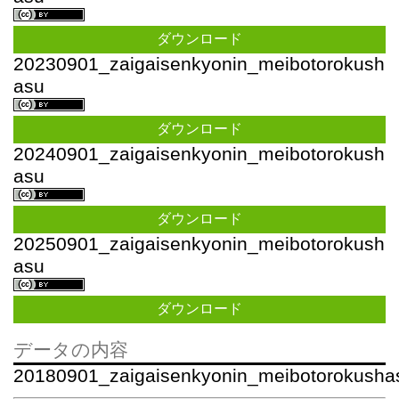
ダウンロード
20230901_zaigaisenkyonin_meibotorokush
asu
ダウンロード
20240901_zaigaisenkyonin_meibotorokush
asu
ダウンロード
20250901_zaigaisenkyonin_meibotorokush
asu
ダウンロード
データの内容
20180901_zaigaisenkyonin_meibotorokusha