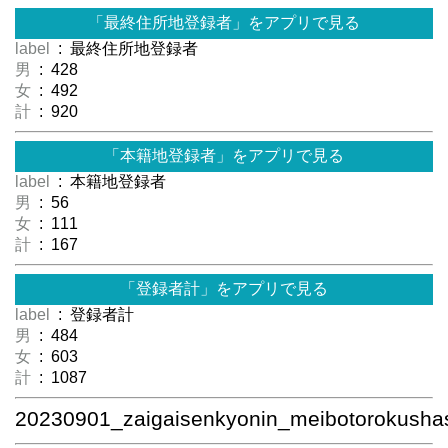
「最終住所地登録者」をアプリで見る
label
: 最終住所地登録者
男
: 428
女
: 492
計
: 920
「本籍地登録者」をアプリで見る
label
: 本籍地登録者
男
: 56
女
: 111
計
: 167
「登録者計」をアプリで見る
label
: 登録者計
男
: 484
女
: 603
計
: 1087
20230901_zaigaisenkyonin_meibotorokusha