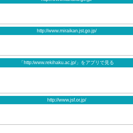
http://www.miraikan.jst.go.jp/
「http:/www.rekihaku.ac.jp/」をアプリで見る
http://www.jsf.or.jp/