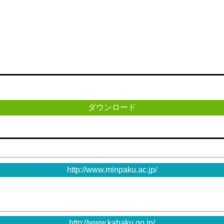
ダウンロード
http://www.minpaku.ac.jp/
http://www.kahaku.go.jp/