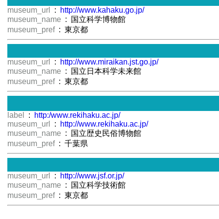
museum_url
:
http://www.kahaku.go.jp/
museum_name
: 国立科学博物館
museum_pref
: 東京都
museum_url
:
http://www.miraikan.jst.go.jp/
museum_name
: 国立日本科学未来館
museum_pref
: 東京都
label
:
http:/www.rekihaku.ac.jp/
museum_url
:
http://www.rekihaku.ac.jp/
museum_name
: 国立歴史民俗博物館
museum_pref
: 千葉県
museum_url
:
http://www.jsf.or.jp/
museum_name
: 国立科学技術館
museum_pref
: 東京都