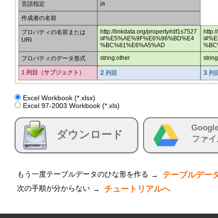
ja
言語指定
作成者の名前
http://linkdata.org/property/rdf1s7527
http:
プロパティの名前または
i#%E5%AE%9F%E6%96%BD%E4
i#%
URI
%BC%81%E6%A5%AD
%BC
string:other
strin
プロパティのデータ形式
2
3
1 列目（サブジェクト）
列目
列
Excel Workbook (*.xlsx)
Excel 97-2003 Workbook (*.xls)
Googl
ダウンロード
ファイ
もう一度テーブルデータのひな形を作る
テーブルデー
→
次の手順が分からない
チュートリアルへ
→