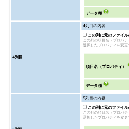
データ種
4
列目の内容
この列に元のファイル
この列の項目名（プロパテ
選択したプロパティを変更
4
列目
項目名（プロパティ）
データ種
5
列目の内容
この列に元のファイル
この列の項目名（プロパテ
選択したプロパティを変更