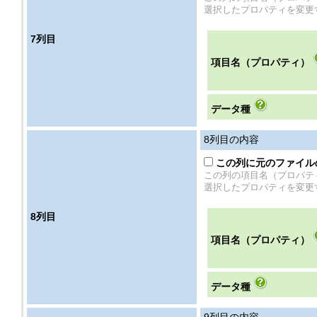
選択したプロパティを変更
7
列目
項目名（プロパティ）
データ種
8
列目の内容
この列に元のファイル
この列の項目名（プロパテ
選択したプロパティを変更
8
列目
項目名（プロパティ）
データ種