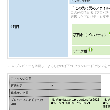
9
列目の内容
この列に元のファイル
この列の項目名（プロパテ
選択したプロパティを変更
9
列目
項目名（プロパティ）
データ種
↓このプレビューを確認し、よろしければ下の"ダウンロード"ボタンを
ファイルの名前
ja
言語指定
作成者の名前
http://linkdata.org/property/rdf1s6921
http:
プロパティの名前または
i#%E5%93%81%E7%9B%AE
i#%
URI
%E3